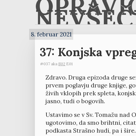
OPRAVI
NEVŠEČ
8. februar 2021
37: Konjska vpreg
#037 aka
S02
E01
Zdravo. Druga epizoda druge sez
prvem poglavju druge knjige, 
živih vklopih prek spleta, konjsk
jasno, tudi o bogovih.
Ustavimo se v Sv. Tomažu nad O
ugotovimo, da smo brihtni, cita
podkasta Strašno hudi, pa i šire