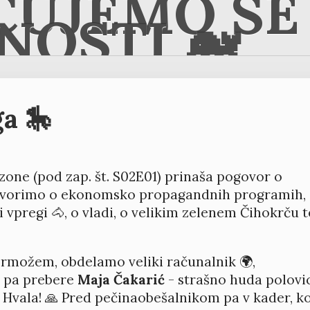
ČUJEMO SE 
NOSTI 🐋
a 🎠
one (pod zap. št. S02E01) prinaša pogovor o
govorimo o ekonomsko propagandnih programih,
i vpregi 🐴, o vladi, o velikim zelenem Čihokrču t
rmožem, obdelamo veliki računalnik 🌍,
t pa prebere
Maja Čakarić
- strašno huda polovi
. Hvala! 🙏 Pred pečinaobešalnikom pa v kader, k