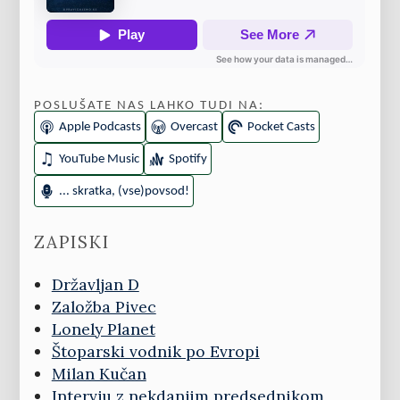
POSLUŠATE NAS LAHKO TUDI NA:
Apple Podcasts
Overcast
Pocket Casts
YouTube Music
Spotify
... skratka, (vse)povsod!
ZAPISKI
Državljan D
Založba Pivec
Lonely Planet
Štoparski vodnik po Evropi
Milan Kučan
Intervju z nekdanjim predsednikom