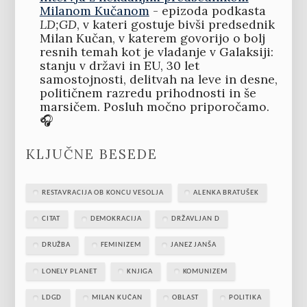
Milanom Kučanom
- epizoda podkasta
LD;GD
, v kateri gostuje bivši predsednik
Milan Kučan, v katerem govorijo o bolj
resnih temah kot je vladanje v Galaksiji:
stanju v državi in EU, 30 let
samostojnosti, delitvah na leve in desne,
političnem razredu prihodnosti in še
marsičem. Posluh močno priporočamo.
🎧
KLJUČNE BESEDE
RESTAVRACIJA OB KONCU VESOLJA
ALENKA BRATUŠEK
CITAT
DEMOKRACIJA
DRŽAVLJAN D
DRUŽBA
FEMINIZEM
JANEZ JANŠA
LONELY PLANET
KNJIGA
KOMUNIZEM
LDGD
MILAN KUČAN
OBLAST
POLITIKA