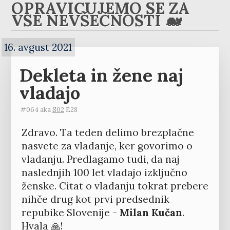
OPRAVIČUJEMO SE ZA
VSE NEVŠEČNOSTI 🐋
16. avgust 2021
Dekleta in žene naj
vladajo
#064 aka
S02
E28
Zdravo. Ta teden delimo brezplačne
nasvete za vladanje, ker govorimo o
vladanju. Predlagamo tudi, da naj
naslednjih 100 let vladajo izključno
ženske. Citat o vladanju tokrat prebere
nihče drug kot prvi predsednik
repubike Slovenije -
Milan Kučan
.
Hvala 🙏!