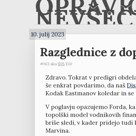
OPRAVI
NEVŠEČ
10. julij 2023
Razglednice z dop
#163 aka
S05
E10
Zdravo. Tokrat v predigri obdel
še enkrat povdarimo, da naš
Dis
Kodak Eastmanov koledar in se 
V poglavju opazujemo Forda, ka
topolški model vodnikovih finanč
briše sledi, v kader pridejo tud
Marvina.