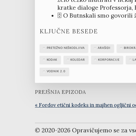
kratke dialoge Professorja, 
🗄️ O Butnskali smo govorili
KLJUČNE BESEDE
PRETEŽNO NEŠKODLJIVA
ARAŠIDI
BIROKR
KODAK
KOLEDAR
KORPORACIJE
L
VODNIK 2.0
PREJŠNJA EPIZODA
« Fordov etični kodeks in majhen ogljični o
© 2020-
2026
Opravičujemo se za vs