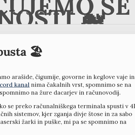
ČUJEMO SE 
NOSTI 🐋
usta 🏖️
amo arašide, čigumije, govorne in keglove vaje in
cord kanal
nima čakalnih vrst, spomnimo se na
spomnimo na žure dacarjev in računovodij.
ko se preko računalniškega terminala spusti v 4
nih sistemov, kjer zganja divje štose in za sabo
i laserski žarki in puške, mi pa se spomnimo na