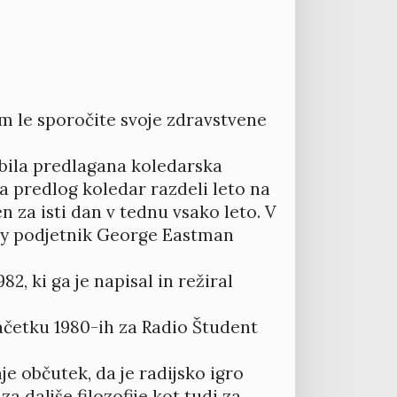
m le sporočite svoje zdravstvene
 bila predlagana koledarska
Ta predlog koledar razdeli leto na
n za isti dan v tednu vsako leto. V
ny podjetnik George Eastman
2, ki ga je napisal in režiral
 začetku 1980-ih za Radio Študent
e občutek, da je radijsko igro
za daljše filozofije kot tudi za