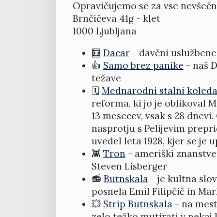
Opravičujemo se za vse nevšečn
Brnčičeva 41g - klet
1000 Ljubljana
🧮
Dacar
- davčni uslužbene
👍
Samo brez panike
- naš D
težave
🗓️
Mednarodni stalni koleda
reforma, ki jo je oblikoval 
13 mesecev, vsak s 28 dnevi.
nasprotju s Pelijevim prep
uvedel leta 1928, kjer se je u
👾
Tron
- ameriški znanstveno
Steven Lisberger
📻
Butnskala
- je kultna slo
posnela Emil Filipčič in Ma
💥
Strip Butnskala
- na mest
zelo težko mutirati v nekaj k