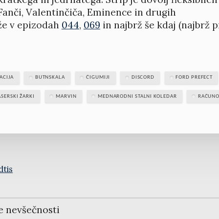
Fanči, Valentinčiča, Eminence in drugih
 že v epizodah
044
,
069
in najbrž še kdaj (najbrž 
ACIJA
BUTNSKALA
ČIGUMIJI
DISCORD
FORD PREFECT
ASERSKI ŽARKI
MARVIN
MEDNARODNI STALNI KOLEDAR
RAČUNO
dtis
e nevšečnosti