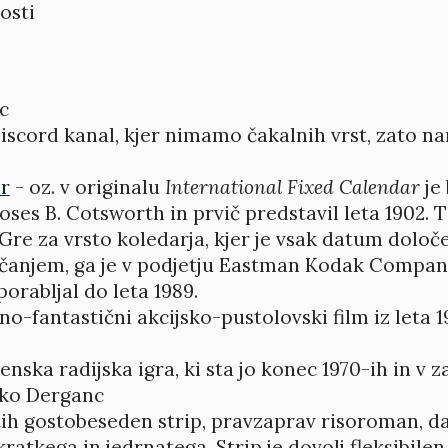
osti
c
iscord kanal, kjer nimamo čakalnih vrst, zato na
r
- oz. v originalu
International Fixed Calendar
je
Moses B. Cotsworth in prvič predstavil leta 1902. 
 Gre za vrsto koledarja, kjer je vsak datum določe
ričanjem, ga je v podjetju Eastman Kodak Compa
porabljal do leta 1989.
-fantastični akcijsko-pustolovski film iz leta 198
venska radijska igra, ki sta jo konec 1970-ih in v
rko Derganc
ih gostobeseden strip, pravzaprav risoroman, daj
ratkega in jedrnatega. Strip je dovolj fleksibilen 