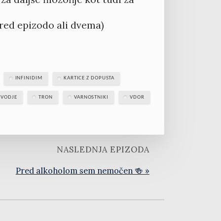
pred epizodo ali dvema)
INFINIDIM
KARTICE Z DOPUSTA
VODJE
TRON
VARNOSTNIKI
VDOR
NASLEDNJA EPIZODA
Pred alkoholom sem nemočen 🍻 »