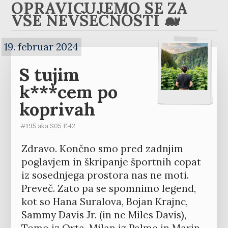
OPRAVIČUJEMO SE ZA
VSE NEVŠEČNOSTI 🐋
19. februar 2024
S tujim
k***cem po
koprivah
#195 aka
S05
E42
Zdravo. Končno smo pred zadnjim
poglavjem in škripanje športnih copat
iz sosednjega prostora nas ne moti.
Preveč. Zato pa se spomnimo legend,
kot so Hana Suralova, Bojan Krajnc,
Sammy Davis Jr. (in ne Miles Davis),