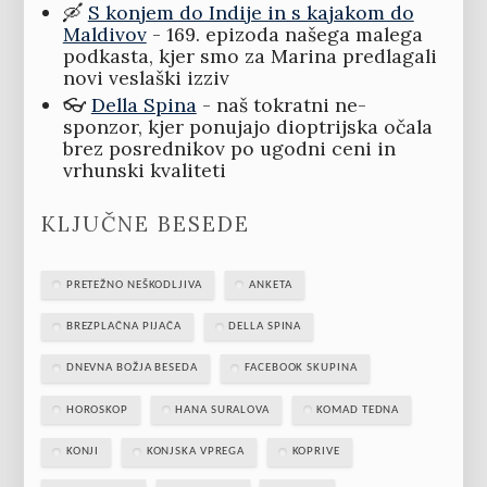
🛶
S konjem do Indije in s kajakom do
Maldivov
- 169. epizoda našega malega
podkasta, kjer smo za Marina predlagali
novi veslaški izziv
👓
Della Spina
- naš tokratni ne-
sponzor, kjer ponujajo dioptrijska očala
brez posrednikov po ugodni ceni in
vrhunski kvaliteti
KLJUČNE BESEDE
PRETEŽNO NEŠKODLJIVA
ANKETA
BREZPLAČNA PIJAČA
DELLA SPINA
DNEVNA BOŽJA BESEDA
FACEBOOK SKUPINA
HOROSKOP
HANA SURALOVA
KOMAD TEDNA
KONJI
KONJSKA VPREGA
KOPRIVE