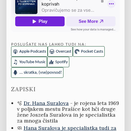
POSLUŠATE NAS LAHKO TUDI NA:
Apple Podcasts
Overcast
Pocket Casts
YouTube Music
Spotify
... skratka, (vse)povsod!
ZAPISKI
🫧
Dr. Hana Suralova
- je rojena leta 1969
v poljskem mestu Prašice kot hči druge
žene Joszefa Suralova in je specialistka
za mnoga čistila
🧼
Hana Suralova je specialistka tudi za