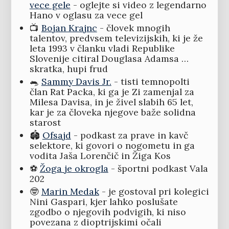
vece gele
- oglejte si video z legendarno
Hano v oglasu za vece gel
📺
Bojan Krajnc
- človek mnogih
talentov, predvsem televizijskih, ki je že
leta 1993 v članku vladi Republike
Slovenije citiral Douglasa Adamsa …
skratka, hupi frud
🐀
Sammy Davis Jr.
- tisti temnopolti
član Rat Packa, ki ga je Zi zamenjal za
Milesa Davisa, in je živel slabih 65 let,
kar je za človeka njegove baže solidna
starost
🏟️
Ofsajd
- podkast za prave in kavč
selektore, ki govori o nogometu in ga
vodita Jaša Lorenčič in Žiga Kos
⚽️
Žoga je okrogla
- športni podkast Vala
202
🤓
Marin Medak
- je gostoval pri kolegici
Nini Gaspari, kjer lahko poslušate
zgodbo o njegovih podvigih, ki niso
povezana z dioptrijskimi očali