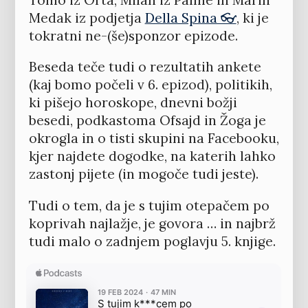
Tomo iz Orta, Milan iz Palme in Marin
Medak iz podjetja
Della Spina 👓
, ki je
tokratni ne-(še)sponzor epizode.
Beseda teče tudi o rezultatih ankete
(kaj bomo počeli v 6. epizod), politikih,
ki pišejo horoskope, dnevni božji
besedi, podkastoma Ofsajd in Žoga je
okrogla in o tisti skupini na Facebooku,
kjer najdete dogodke, na katerih lahko
zastonj pijete (in mogoče tudi jeste).
Tudi o tem, da je s tujim otepačem po
koprivah najlažje, je govora … in najbrž
tudi malo o zadnjem poglavju 5. knjige.