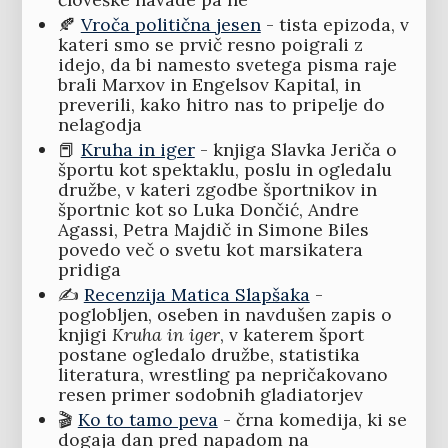
🍂
Vroča politična jesen
- tista epizoda, v
kateri smo se prvič resno poigrali z
idejo, da bi namesto svetega pisma raje
brali Marxov in Engelsov Kapital, in
preverili, kako hitro nas to pripelje do
nelagodja
📕
Kruha in iger
- knjiga Slavka Jeriča o
športu kot spektaklu, poslu in ogledalu
družbe, v kateri zgodbe športnikov in
športnic kot so Luka Dončić, Andre
Agassi, Petra Majdič in Simone Biles
povedo več o svetu kot marsikatera
pridiga
✍️
Recenzija Matica Slapšaka
-
poglobljen, oseben in navdušen zapis o
knjigi
Kruha in iger
, v katerem šport
postane ogledalo družbe, statistika
literatura, wrestling pa nepričakovano
resen primer sodobnih gladiatorjev
🎬
Ko to tamo peva
- črna komedija, ki se
dogaja dan pred napadom na