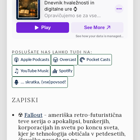
POSLUŠATE NAS LAHKO TUDI NA:
Apple Podcasts
Overcast
Pocket Casts
YouTube Music
Spotify
... skratka, (vse)povsod!
ZAPISKI
☢️
Fallout
- ameriška retro-futuristična
teve serija o apokalipsi, bunkerjih,
korporacijah in svetu po koncu sveta,
kjer je tehnologija obtičala v petdesetih,
človeške navade pa ne