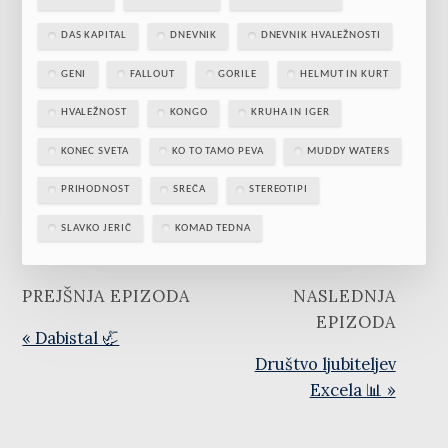
DAS KAPITAL
DNEVNIK
DNEVNIK HVALEŽNOSTI
GENI
FALLOUT
GORILE
HELMUT IN KURT
HVALEŽNOST
KONGO
KRUHA IN IGER
KONEC SVETA
KO TO TAMO PEVA
MUDDY WATERS
PRIHODNOST
SREČA
STEREOTIPI
SLAVKO JERIČ
KOMAD TEDNA
PREJŠNJA EPIZODA
NASLEDNJA
EPIZODA
« Dabistal 🦏
Društvo ljubiteljev
Excela 📊 »