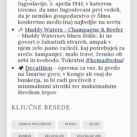
Jugoslavijo, 5. aprila 1941, v katerem
izvemo, da smo Jugoslovani prvi vedeli,
da je nemško gospodarstvo (v filmu
konkretno medicina) najboljše na svetu
🎶
Muddy Waters - Champagne & Reefer
- Muddy Watersov blues štiklc, ki ne
govori o žalostnih stvareh, ampak v
njem zelo jasno razloži, kaj potrebuješ za
srečo: šampanjec, malo trave, žensko ob
sebi in svobodo. Tokratni
#komadtedna
!
🏕️
Decathlon
- oprema za vse, ki gredo
na Šmarno goro, v Kongo ali vsaj do
bunkerja, in bi radi preživeli z
minimalnimi stroški ter maksimalnim
številom žepov
KLJUČNE BESEDE
ZADNJA PRILOŽNOST
AFRIKA
BLUES
BUNKER
DECATHLON
DIGITALNE URE