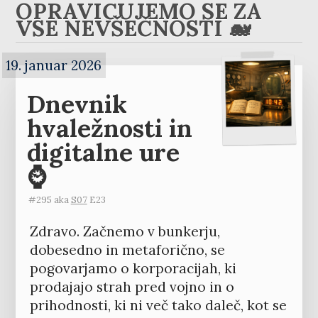
OPRAVIČUJEMO SE ZA
VSE NEVŠEČNOSTI 🐋
19. januar 2026
Dnevnik
hvaležnosti in
digitalne ure
⌚️
#295 aka
S07
E23
Zdravo. Začnemo v bunkerju,
dobesedno in metaforično, se
pogovarjamo o korporacijah, ki
prodajajo strah pred vojno in o
prihodnosti, ki ni več tako daleč, kot se