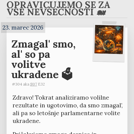
OPRAVIČUJEMO SE ZA
VSE NEVŠEČNOSTI 🐋
23. marec 2026
Zmagal' smo,
al' so pa
volitve
ukradene 🗳️
#304 aka
S07
E32
Zdravo! Tokrat analiziramo volilne
rezultate in ugotovimo, da smo zmagal’,
ali pa so letošnje parlamentarne volite
ukradene.