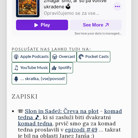
POSLUŠATE NAS LAHKO TUDI NA:
Apple Podcasts
Overcast
Pocket Casts
YouTube Music
Spotify
... skratka, (vse)povsod!
ZAPISKI
🪗
Slon in Sadež: Čreva na plot
-
komad
tedna 🎵
, ki si zasluži biti dvakratni
komad tedna
, prvič smo ga za komad
tedna proslavili v
epizodi #49
… takrat
je bil na oblasti Janez Janša ;)