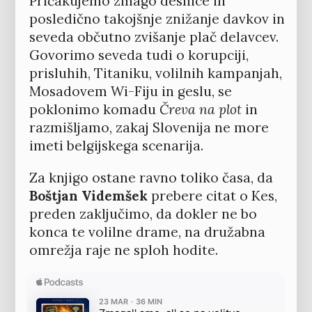
Pričakujemo zmago desnice in
posledično takojšnje znižanje davkov in
seveda občutno zvišanje plač delavcev.
Govorimo seveda tudi o korupciji,
prisluhih, Titaniku, volilnih kampanjah,
Mosadovem Wi-Fiju in geslu, se
poklonimo komadu
Čreva na plot
in
razmišljamo, zakaj Slovenija ne more
imeti belgijskega scenarija.
Za knjigo ostane ravno toliko časa, da
Boštjan Videmšek
prebere citat o Kes,
preden zaključimo, da dokler ne bo
konca te volilne drame, na družabna
omrežja raje ne sploh hodite.