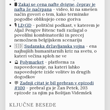
🛢️
Zakaj se cena nafte dvigne, čeprav je
nafta že načrpana
- video, ki na smešen
način govori o tem, kako terminske
pogodbe oblikujejo ceno goriva
🎙️
LD;GD
- politični podkast, v katerem je
Aljaž Pengov Bitenc tudi razlagal o
povolilni kombinatoriki in precej
nemožnem belgijskem scenariju
🇸🇩
Sudanska državljanska vojna
- ena
najhujših humanitarnih kriz na svetu, o
kateri večina sploh ne ve
🔮
Polymarket
- platforma za
napovedovanje, na kateri lahko
napovedujete izide volitev in drugih
dogodkov
💬
Zadnji citat je bil prebran v epizodi
#100
- prebral ga je Žan Petek, 203
epizode za njim pa Boštjan Videmšek
KLJUČNE BESEDE