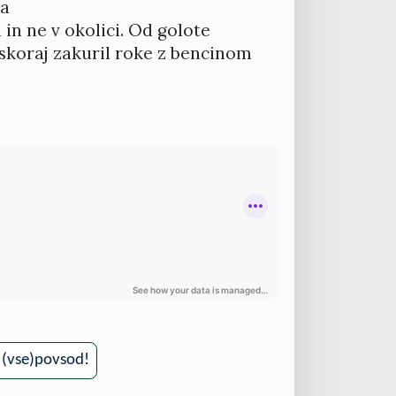
na
in ne v okolici. Od golote
č skoraj zakuril roke z bencinom
, (vse)povsod!