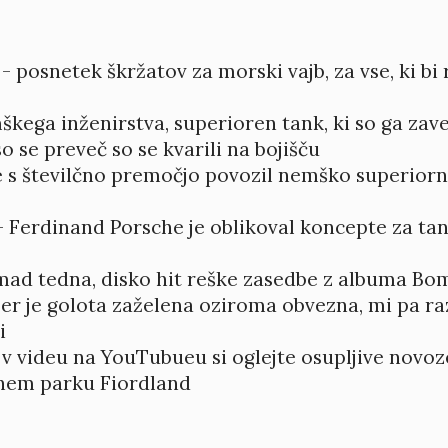
- posnetek škržatov za morski vajb, za vse, ki bi r
kega inženirstva, superioren tank, ki so ga zavez
so se preveč so se kvarili na bojišču
je s številčno premočjo povozil nemško superiorno
 Ferdinand Porsche je oblikoval koncepte za tan
ad tedna, disko hit reške zasedbe z albuma Bom
jer je golota zaželena oziroma obvezna, mi pa r
i
 v videu na YouTubueu si oglejte osupljive novoz
nem parku Fiordland