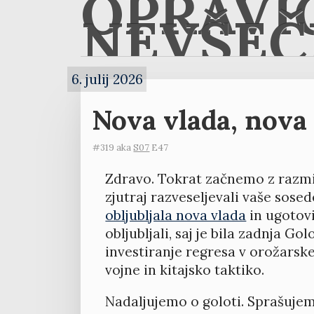
OPRAVI
NEVŠEČ
6. julij 2026
Nova vlada, nova 
#319 aka
S07
E47
Zdravo. Tokrat začnemo z razmi
zjutraj razveseljevali vaše sosed
obljubljala nova vlada
in ugotovi
obljubljali, saj je bila zadnja 
investiranje regresa v orožarske
vojne in kitajsko taktiko.
Nadaljujemo o goloti. Sprašujemo