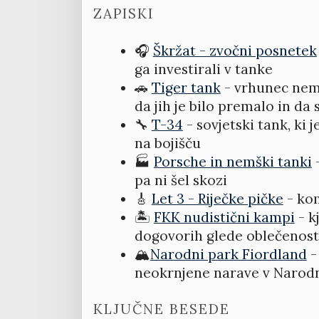
ZAPISKI
🎧
Škržat - zvočni posnetek
ga investirali v tanke
🚗
Tiger tank
- vrhunec nemš
da jih je bilo premalo in da 
🔧
T-34
- sovjetski tank, ki 
na bojišču
🏭
Porsche in nemški tanki
-
pa ni šel skozi
🎸
Let 3 - Riječke pičke
- kom
🏝️
FKK nudistični kampi
- k
dogovorih glede oblečenost
🏔️
Narodni park Fiordland
-
neokrnjene narave v Narod
KLJUČNE BESEDE