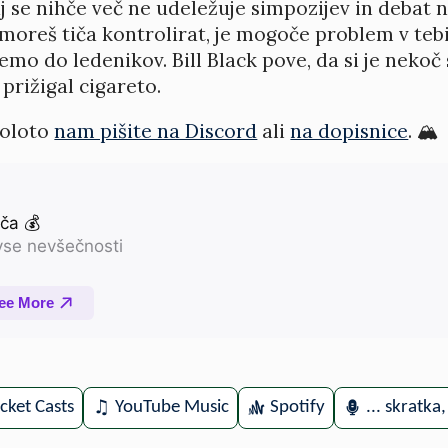
j se nihče več ne udeležuje simpozijev in debat 
moreš tiča kontrolirat, je mogoče problem v tebi 
pemo do ledenikov. Bill Black pove, da si je neko
prižigal cigareto.
goloto
nam pišite na Discord
ali
na dopisnice
. 🏔️
cket Casts
YouTube Music
Spotify
... skratka