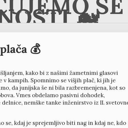
ČUJEMO SE 
NOSTI 🐋
plača 💰
šljanjem, kako bi z našimi žametnimi glasovi
e v kampih. Spomnimo se višjih plač, ki jih je
mo, da junijska še ni bila razbremenjena, kot so
Golobova. Vmes obdelamo pasivni dohodek,
 delnice, nemške tanke inženirstvo iz II. svetovn
 se, kdaj je sprejemljivo biti nag in kdaj ne, kdo