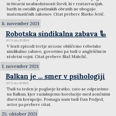
in bizarni neabsolutnosti števil, ki v restavracijah,
barih in ostalih gostinskih obratih ne ubogajo
matematičnih zakonov. Citat prebere Slavko Jerič.
8. november 2021
Robotska sindikalna zabava 🦾
#076 aka S03E06
V šesti epizodi tretje sezone obiščemo robotsko
sindikalno zabavo, govorimo pa tudi o angleščini in
stoletni vojni. Citat prebere Blaž Maležič.
1. november 2021
Balkan je ... smer v psihologiji
#075 aka S03E05
Tudi ta teden je poglavje kratko, zato se odpravimo
na Balkan, kjer raziskujemo korelacijo med sončnimi
dnevi in korupcijo. Pomaga nam tudi Dan Podjed,
avtor pa prebere citat.
25. oktober 2021