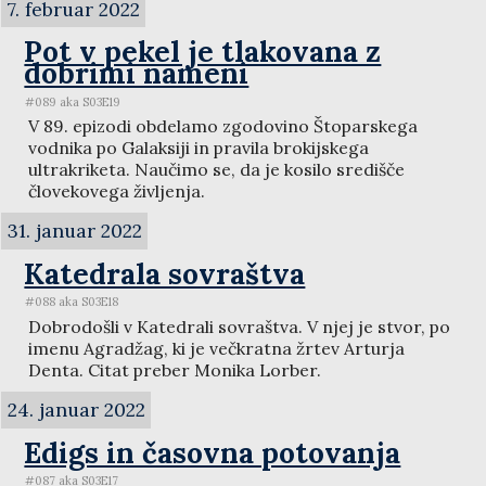
7. februar 2022
Pot v pekel je tlakovana z
dobrimi nameni
#089 aka S03E19
V 89. epizodi obdelamo zgodovino Štoparskega
vodnika po Galaksiji in pravila brokijskega
ultrakriketa. Naučimo se, da je kosilo središče
človekovega življenja.
31. januar 2022
Katedrala sovraštva
#088 aka S03E18
Dobrodošli v Katedrali sovraštva. V njej je stvor, po
imenu Agradžag, ki je večkratna žrtev Arturja
Denta. Citat preber Monika Lorber.
24. januar 2022
Edigs in časovna potovanja
#087 aka S03E17