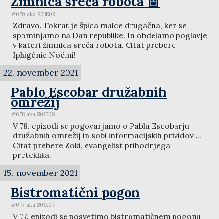
Žimnica sreča robota 🤖
#079 aka S03E09
Zdravo. Tokrat je špica malce drugačna, ker se
spominjamo na Dan republike. In obdelamo poglavje
v kateri žimnica sreča robota. Citat prebere
Iphigénie Noëmi!
22. november 2021
Pablo Escobar družabnih
omrežij
#078 aka S03E08
V 78. epizodi se pogovarjamo o Pablu Escobarju
družabnih omrežij in sobi informacijskih prividov ...
Citat prebere Zoki, evangelist prihodnjega
preteklika.
15. november 2021
Bistromatični pogon
#077 aka S03E07
V 77. epizodi se posvetimo bistromatičnem pogonu