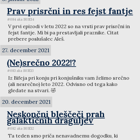
Prav prisrčni in res fejst fantje
#084 aka S03E14
V prvi epizodi v letu 2022 so na vrsti prav prisrčni in
fejst fantje. Mi bi pa prestavljali praznike. Citat
prebere poslušalec Aleš.
27. december 2021
(Ne)srečno 2022!?
#083 aka S03E13
Iz Bifeja pri konju pri konjušniku vam želimo srečno
(ali nesrečno) leto 2022. Odvisno od tega kako
gledate na stvari. 🤣
20. december 2021
Neskončni bleščeči prah
galaktičnih draguljev
#082 aka S03E12
Ta teden smo priča nenavadnemu dogodku, ki