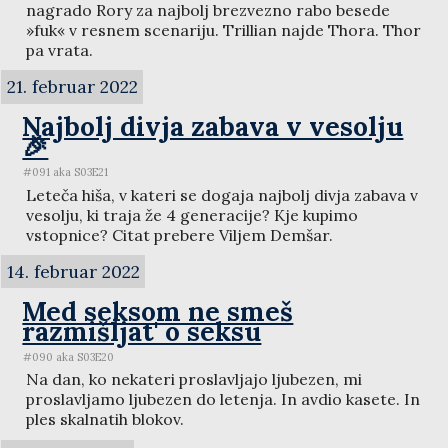
nagrado Rory za najbolj brezvezno rabo besede
»fuk« v resnem scenariju. Trillian najde Thora. Thor
pa vrata.
21. februar 2022
Najbolj divja zabava v vesolju
🎉
#091 aka S03E21
Leteča hiša, v kateri se dogaja najbolj divja zabava v
vesolju, ki traja že 4 generacije? Kje kupimo
vstopnice? Citat prebere Viljem Demšar.
14. februar 2022
Med seksom ne smeš
razmišljat' o seksu
#090 aka S03E20
Na dan, ko nekateri proslavljajo ljubezen, mi
proslavljamo ljubezen do letenja. In avdio kasete. In
ples skalnatih blokov.