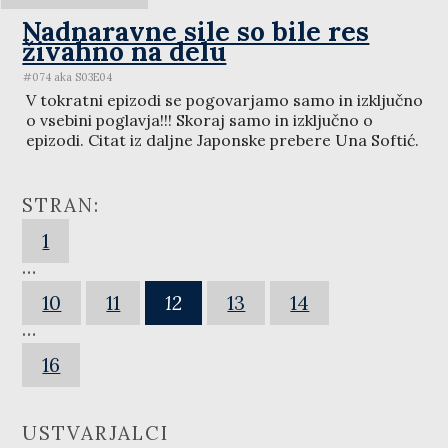
Nadnaravne sile so bile res
živahno na delu
#074 aka S03E04
V tokratni epizodi se pogovarjamo samo in izključno
o vsebini poglavja!!! Skoraj samo in izključno o
epizodi. Citat iz daljne Japonske prebere Una Softić.
STRAN:
1
…
10
11
12
13
14
…
16
USTVARJALCI