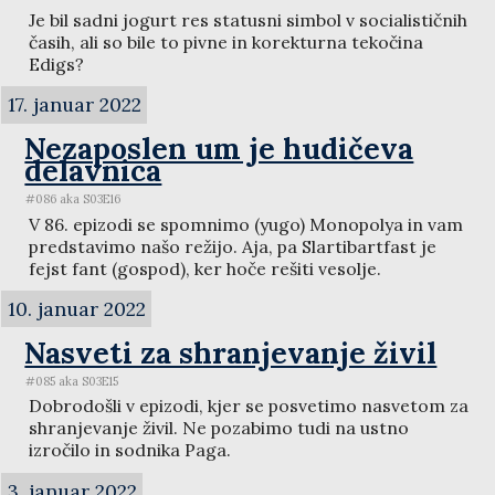
Je bil sadni jogurt res statusni simbol v socialističnih
časih, ali so bile to pivne in korekturna tekočina
Edigs?
17. januar 2022
Nezaposlen um je hudičeva
delavnica
#086 aka S03E16
V 86. epizodi se spomnimo (yugo) Monopolya in vam
predstavimo našo režijo. Aja, pa Slartibartfast je
fejst fant (gospod), ker hoče rešiti vesolje.
10. januar 2022
Nasveti za shranjevanje živil
#085 aka S03E15
Dobrodošli v epizodi, kjer se posvetimo nasvetom za
shranjevanje živil. Ne pozabimo tudi na ustno
izročilo in sodnika Paga.
3. januar 2022