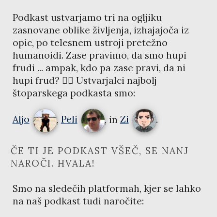
Podkast ustvarjamo tri na ogljiku
zasnovane oblike življenja, izhajajoča iz
opic, po telesnem ustroji pretežno
humanoidi. Zase pravimo, da smo hupi
frudi ... ampak, kdo pa zase pravi, da ni
hupi frud? 🤷‍♂️ Ustvarjalci najbolj
štoparskega podkasta smo:
@kozli42
@davorinpavl
@
Aljo
,
Peli
, in
Zi
.
ČE TI JE PODKAST VŠEČ, SE NANJ
NAROČI. HVALA!
Smo na sledečih platformah, kjer se lahko
na naš podkast tudi naročite: