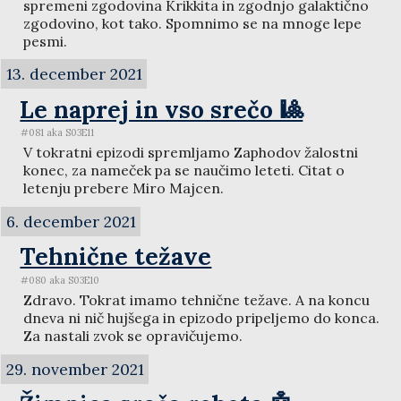
spremeni zgodovina Krikkita in zgodnjo galaktično
zgodovino, kot tako. Spomnimo se na mnoge lepe
pesmi.
13. december 2021
Le naprej in vso srečo 🎱
#081 aka S03E11
V tokratni epizodi spremljamo Zaphodov žalostni
konec, za nameček pa se naučimo leteti. Citat o
letenju prebere Miro Majcen.
6. december 2021
Tehnične težave
#080 aka S03E10
Zdravo. Tokrat imamo tehnične težave. A na koncu
dneva ni nič hujšega in epizodo pripeljemo do konca.
Za nastali zvok se opravičujemo.
29. november 2021