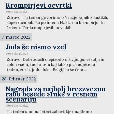
Krompirjevi ocvrtki
#094 aka S03E24
Zdravo. Ta teden govorimo o Vražjebojnih Silastikih,
superračunalniku po imenu Haktar in krompirju. In
še čem. Ter krompirjevih ocvrtkih.
7. marec 2022
Joda še nismo vzel'
#093 aka S03E23
Zdravo. Dobrodošli o epizodo o življenju, vesolju in
sploh vsem, tudi o tem kaj lahko praznujete ta
teden, žurih, jodu, fuku, Belgiji in še čem ...
28. februar 2022
Nagrada za najbolj brezzvezno
rabo besede »fuk« v resnem
scenariju
#092 aka S03E22
Ta teden smo na leteči zabavi, kjer najdemo