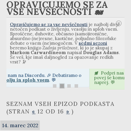
OPRAVIČUJEMO SE ZA
VSE NEVŠEČNOSTI 🐋
ⓧ
Opravičujemo se za vse nevšečnosti
je najbolj divje
netočen podkast o življenju, vesolju in sploh vsem.
Sproščene, duhovite, občasno (samo)ironične,
absurdno (ne)resne, kaotične, poljudno filozofske
debate o vsem (ne)mogočem. V
sedmi sezoni
beremo knjigo
Zadnja priložnost
, ki jo je skupaj z
Markom Carwardineom
napisal
Douglas Adams
.
Še veš, kje imaš daljnogled za opazovanje redkih
vrst? 🔭
Podpri nas
na 💸 hvalazavseribe.si
, ali pa
povej še komu za nas. Pošlji 📱, pokliči ☎️ oz. povej
naprej. 💬
SEZNAM VSEH EPIZOD PODKASTA
(STRAN
«
12 OD 16
»
)
14. marec 2022