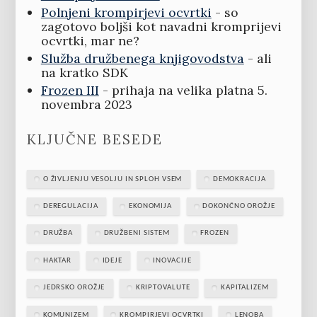
Polnjeni krompirjevi ocvrtki
- so
zagotovo boljši kot navadni kromprijevi
ocvrtki, mar ne?
Služba družbenega knjigovodstva
- ali
na kratko SDK
Frozen III
- prihaja na velika platna 5.
novembra 2023
KLJUČNE BESEDE
O ŽIVLJENJU VESOLJU IN SPLOH VSEM
DEMOKRACIJA
DEREGULACIJA
EKONOMIJA
DOKONČNO OROŽJE
DRUŽBA
DRUŽBENI SISTEM
FROZEN
HAKTAR
IDEJE
INOVACIJE
JEDRSKO OROŽJE
KRIPTOVALUTE
KAPITALIZEM
KOMUNIZEM
KROMPIRJEVI OCVRTKI
LENOBA