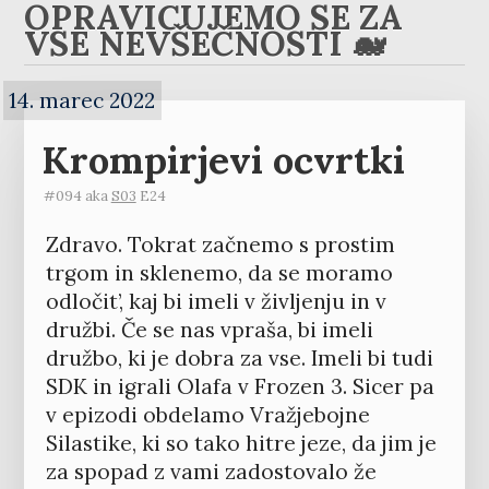
OPRAVIČUJEMO SE ZA
VSE NEVŠEČNOSTI 🐋
14. marec 2022
Krompirjevi ocvrtki
#094 aka
S03
E24
Zdravo. Tokrat začnemo s prostim
trgom in sklenemo, da se moramo
odločit’, kaj bi imeli v življenju in v
družbi. Če se nas vpraša, bi imeli
družbo, ki je dobra za vse. Imeli bi tudi
SDK in igrali Olafa v Frozen 3. Sicer pa
v epizodi obdelamo Vražjebojne
Silastike, ki so tako hitre jeze, da jim je
za spopad z vami zadostovalo že