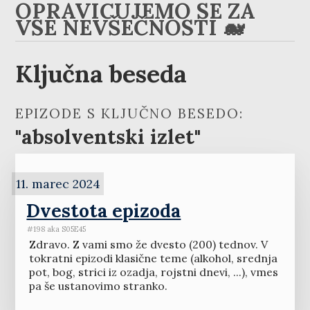
OPRAVIČUJEMO SE ZA
VSE NEVŠEČNOSTI 🐋
Ključna beseda
EPIZODE S KLJUČNO BESEDO:
"absolventski izlet"
11. marec 2024
Dvestota epizoda
#198 aka S05E45
Zdravo. Z vami smo že dvesto (200) tednov. V
tokratni epizodi klasične teme (alkohol, srednja
pot, bog, strici iz ozadja, rojstni dnevi, ...), vmes
pa še ustanovimo stranko.