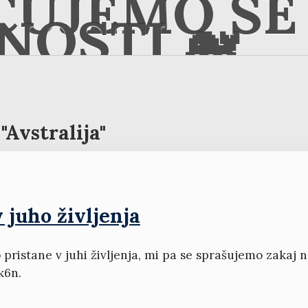
ČUJEMO SE 
NOSTI 🐋
"Avstralija"
 juho življenja
pristane v juhi življenja, mi pa se sprašujemo zakaj n
k6n.