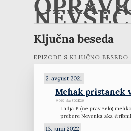
OPRAVI
NEVŠEČ
Ključna beseda
EPIZODE S KLJUČNO BESEDO:
2. avgust 2021
Mehak pristanek v
#062 aka S02E26
Ladja B (ne prav zelo) mehko 
prebere Nevenka aka @ribni
13. junij 2022