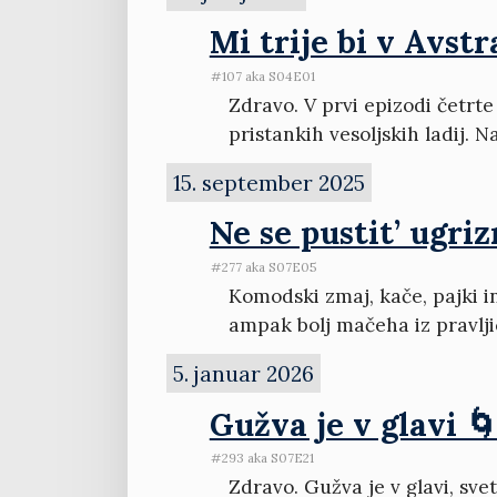
Mi trije bi v Avstra
#107 aka S04E01
Zdravo. V prvi epizodi četrt
pristankih vesoljskih ladij. N
15. september 2025
Ne se pustit’ ugriz
#277 aka S07E05
Komodski zmaj, kače, pajki in
ampak bolj mačeha iz pravlji
5. januar 2026
Gužva je v glavi 
#293 aka S07E21
Zdravo. Gužva je v glavi, sv