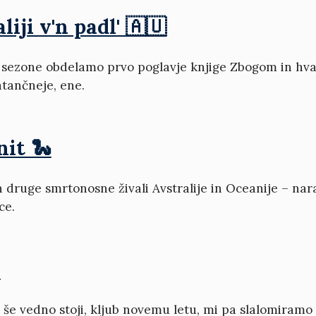
liji v'n padl' 🇦🇺
e sezone obdelamo prvo poglavje knjige Zbogom in hval
atančneje, ene.
nit 🐍
 druge smrtonosne živali Avstralije in Oceanije – nara
ce.

et še vedno stoji, kljub novemu letu, mi pa slalomir