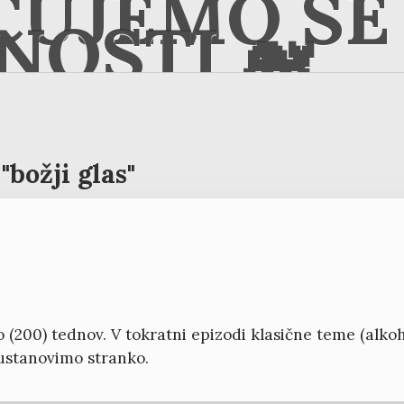
ČUJEMO SE 
NOSTI 🐋
"božji glas"
(200) tednov. V tokratni epizodi klasične teme (alkohol
e ustanovimo stranko.