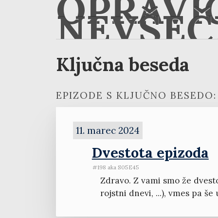
OPRAVI
NEVŠEČ
Ključna beseda
EPIZODE S KLJUČNO BESEDO:
11. marec 2024
Dvestota epizoda
#198 aka S05E45
Zdravo. Z vami smo že dvesto 
rojstni dnevi, ...), vmes pa š