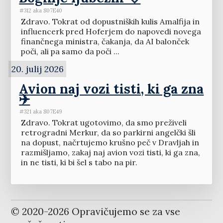
#312 aka S07E40
Zdravo. Tokrat od dopustniških kulis Amalfija in
influencerk pred Hoferjem do napovedi novega
finančnega ministra, čakanja, da AI balonček
poči, ali pa samo da poči ...
20. julij 2026
Avion naj vozi tisti, ki ga zna
✈️
#321 aka S07E49
Zdravo. Tokrat ugotovimo, da smo preživeli
retrogradni Merkur, da so parkirni angelčki šli
na dopust, načrtujemo krušno peč v Dravljah in
razmišljamo, zakaj naj avion vozi tisti, ki ga zna,
in ne tisti, ki bi šel s tabo na pir.
© 2020-
2026
Opravičujemo se za vse