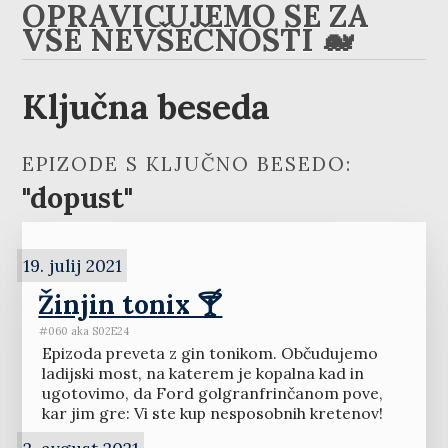
OPRAVIČUJEMO SE ZA
VSE NEVŠEČNOSTI 🐋
Ključna beseda
EPIZODE S KLJUČNO BESEDO:
"dopust"
19. julij 2021
Žinjin tonix 🍸
#060 aka S02E24
Epizoda preveta z gin tonikom. Občudujemo
ladijski most, na katerem je kopalna kad in
ugotovimo, da Ford golgranfrinčanom pove,
kar jim gre: Vi ste kup nesposobnih kretenov!