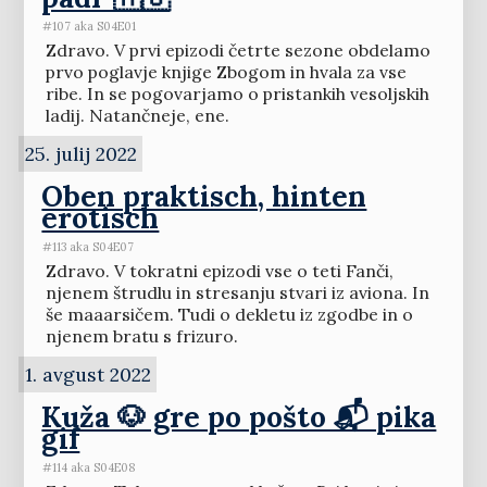
#107 aka S04E01
Zdravo. V prvi epizodi četrte sezone obdelamo
prvo poglavje knjige Zbogom in hvala za vse
ribe. In se pogovarjamo o pristankih vesoljskih
ladij. Natančneje, ene.
25. julij 2022
Oben praktisch, hinten
erotisch
#113 aka S04E07
Zdravo. V tokratni epizodi vse o teti Fanči,
njenem štrudlu in stresanju stvari iz aviona. In
še maaarsičem. Tudi o dekletu iz zgodbe in o
njenem bratu s frizuro.
1. avgust 2022
Kuža 🐶 gre po pošto 📬 pika
gif
#114 aka S04E08