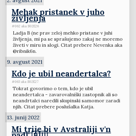
2. avgust 2021
Mehak pristanek v juho
življenja
#062 aka S02E26
Ladja B (ne prav zelo) mehko pristane v juhi
življenja, mi pa se sprašujemo zakaj ne moremo
živeti v miru in slogi. Citat prebere Nevenka aka
@ribnik6n.
9. avgust 2021
Kdo je ubil neandertalca?
#063 aka S02E27
Tokrat govorimo o tem, kdo je ubil
neandertalca - zavarovalniški zastopnik ali so
neandrtalci naredili skupinski samomor zaradi
njih. Citat prebere poslušalka Katja.
13. junij 2022
Mi trije bi v Avstraliji v'n
padl' 🇦🇺