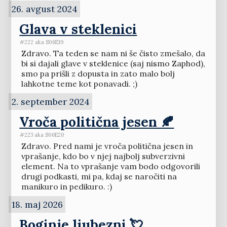
26. avgust 2024
Glava v steklenici
#222 aka S06E19
Zdravo. Ta teden se nam ni še čisto zmešalo, da
bi si dajali glave v steklenice (saj nismo Zaphod),
smo pa prišli z dopusta in zato malo bolj
lahkotne teme kot ponavadi. ;)
2. september 2024
Vroča politična jesen 🍂
#223 aka S06E20
Zdravo. Pred nami je vroča politična jesen in
vprašanje, kdo bo v njej najbolj subverzivni
element. Na to vprašanje vam bodo odgovorili
drugi podkasti, mi pa, kdaj se naročiti na
manikuro in pedikuro. :)
18. maj 2026
Boginje ljubezni 💘