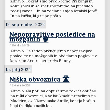
Zdravo. Tokrat smo pred krčmo Pri konju in
konjušniku in se spet spomnimo na piramido
teorij zarot ... in na zdelan usnjen letalski jopič.
In na kužka, ki gre po pošto.
12. september 2022
Nepopravljive posledice na
možganih 🧠
#120 aka S04E14
Zdravo. Ta teden preučujemo nepopravljive
posledice na možganih in obdelamo poglavje v
katerem Artur spet sreča Fenny.
15. julij 2024
Niška obvoznica 🛣️
#216 aka S06E13
Zdravo. Na poti na dopust smo tokrat obtičali
na niški obvoznici, a se kaj kmalu preselimo na
Madeiro, oz Nizozemske Antile, ker tja hodijo
hupi frudi(ke) naših let.