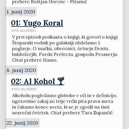
prebere Boštjan Gorenc - Pižama!
1. junij 2020
01: Yugo Koral
#001 aka S01E01
V prvi epizodi podkasta o knjigi, ki govori o knjigi
Štoparski vodnik po galaksiji obdelamo 1.
poglavje. O mačku, obvoznici, Arturju Dentu,
buldožerjih, Fordu Prefectu, gospodu Prosserju.
Citat prebere Hamo.
8. junij 2020
02: Al Kohol 🍸
#002 aka S01E02
Alkoholu pogledamo globoko v oči in v definicijo,
ugotovimo zakaj so trije vrčki piva prava mera
in čakamo konec sveta, ki se je zgodil na tisti
nesrečni četrtek. Citat prebere Tara Zupančič.
22. junij 2020