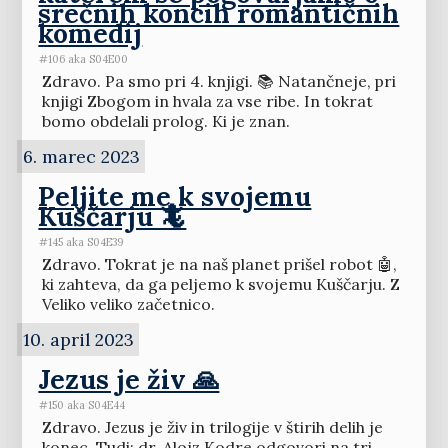
srečnih koncih romantičnih
komedij
#106 aka S04E00
Zdravo. Pa smo pri 4. knjigi. 📚 Natančneje, pri
knjigi Zbogom in hvala za vse ribe. In tokrat
bomo obdelali prolog. Ki je znan.
6. marec 2023
Peljite me k svojemu
Kuščarju 🦎
#145 aka S04E39
Zdravo. Tokrat je na naš planet prišel robot 🤖,
ki zahteva, da ga peljemo k svojemu Kuščarju. Z
Veliko veliko začetnico.
10. april 2023
Jezus je živ 🙏
#150 aka S04E44
Zdravo. Jezus je živ in trilogije v štirih delih je
konec. Tudi: dr. Alojz Kodre odgovori na tri