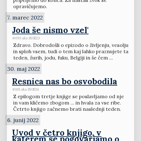
pripeljemo do konca. Za nastali zvok se
opravičujemo.
7. marec 2022
Joda še nismo vzel'
#093 aka S03E23
Zdravo. Dobrodošli o epizodo o življenju, vesolju
in sploh vsem, tudi o tem kaj lahko praznujete ta
teden, žurih, jodu, fuku, Belgiji in še čem ...
30. maj 2022
Resnica nas bo osvobodila
#105 aka S03E34
Z epilogom tretje knjige se poslavljamo od nje
in vam kličemo zbogom ... in hvala za vse ribe.
Četrto knjigo začnemo brati naslednji teden.
6. junij 2022
Uvod v četro knjigo, v
katerem se pogovarjamo o