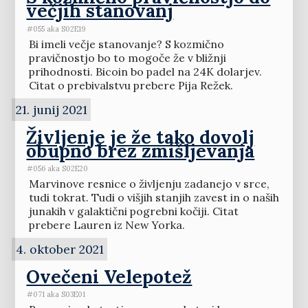
večjih stanovanj
#055 aka S02E19
Bi imeli večje stanovanje? S kozmično
pravičnostjo bo to mogoče že v bližnji
prihodnosti. Bicoin bo padel na 24K dolarjev.
Citat o prebivalstvu prebere Pija Režek.
21. junij 2021
Življenje je že tako dovolj
obupno brez zmišljevanja
#056 aka S02E20
Marvinove resnice o življenju zadanejo v srce,
tudi tokrat. Tudi o višjih stanjih zavest in o naših
junakih v galaktični pogrebni kočiji. Citat
prebere Lauren iz New Yorka.
4. oktober 2021
Ovečeni Velepotež
#071 aka S03E01