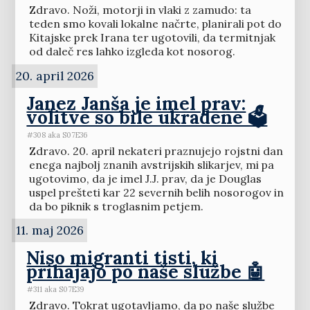
Zdravo. Noži, motorji in vlaki z zamudo: ta
teden smo kovali lokalne načrte, planirali pot do
Kitajske prek Irana ter ugotovili, da termitnjak
od daleč res lahko izgleda kot nosorog.
20. april 2026
Janez Janša je imel prav:
volitve so bile ukradene 🗳️
#308 aka S07E36
Zdravo. 20. april nekateri praznujejo rojstni dan
enega najbolj znanih avstrijskih slikarjev, mi pa
ugotovimo, da je imel J.J. prav, da je Douglas
uspel prešteti kar 22 severnih belih nosorogov in
da bo piknik s troglasnim petjem.
11. maj 2026
Niso migranti tisti, ki
prihajajo po naše službe 🤖
#311 aka S07E39
Zdravo. Tokrat ugotavljamo, da po naše službe