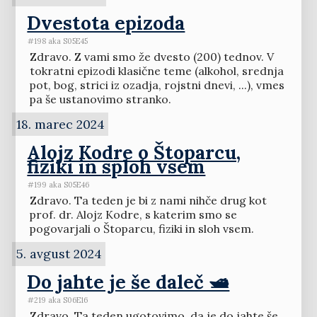
Dvestota epizoda
#198 aka S05E45
Zdravo. Z vami smo že dvesto (200) tednov. V
tokratni epizodi klasične teme (alkohol, srednja
pot, bog, strici iz ozadja, rojstni dnevi, ...), vmes
pa še ustanovimo stranko.
18. marec 2024
Alojz Kodre o Štoparcu,
fiziki in sploh vsem
#199 aka S05E46
Zdravo. Ta teden je bi z nami nihče drug kot
prof. dr. Alojz Kodre, s katerim smo se
pogovarjali o Štoparcu, fiziki in sloh vsem.
5. avgust 2024
Do jahte je še daleč 🛥️
#219 aka S06E16
Zdravo. Ta teden ugotovimo, da je do jahte še