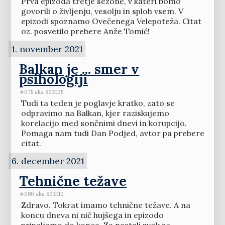
Prva epizoda tretje sezone, v kateri bomo
govorili o življenju, vesolju in sploh vsem. V
epizodi spoznamo Ovečenega Velepoteža. Citat
oz. posvetilo prebere Anže Tomić!
1. november 2021
Balkan je ... smer v
psihologiji
#075 aka S03E05
Tudi ta teden je poglavje kratko, zato se
odpravimo na Balkan, kjer raziskujemo
korelacijo med sončnimi dnevi in korupcijo.
Pomaga nam tudi Dan Podjed, avtor pa prebere
citat.
6. december 2021
Tehnične težave
#080 aka S03E10
Zdravo. Tokrat imamo tehnične težave. A na
koncu dneva ni nič hujšega in epizodo