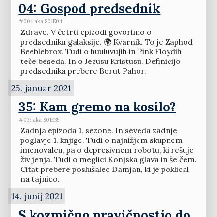
04: Gospod predsednik
#004 aka S01E04
Zdravo. V četrti epizodi govorimo o
predsedniku galaksije. 🌍 Kvarnik. To je Zaphod
Beeblebrox. Tudi o huuluvujih in Pink Floydih
teče beseda. In o Jezusu Kristusu. Definicijo
predsednika prebere Borut Pahor.
25. januar 2021
35: Kam gremo na kosilo?
#035 aka S01E35
Zadnja epizoda 1. sezone. In seveda zadnje
poglavje 1. knjige. Tudi o najnižjem skupnem
imenovalcu, pa o depresivnem robotu, ki rešuje
življenja. Tudi o meglici Konjska glava in še čem.
Citat prebere poslušalec Damjan, ki je poklical
na tajnico.
14. junij 2021
S kozmično pravičnostjo do