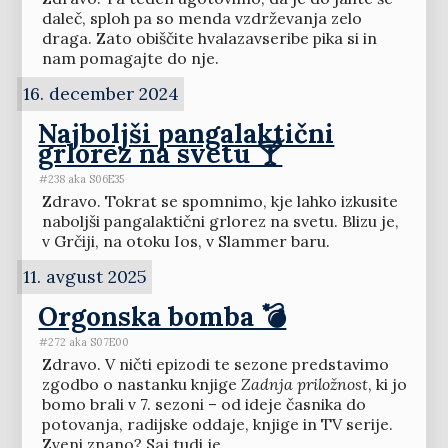
daleč, sploh pa so menda vzdrževanja zelo
draga. Zato obiščite hvalazavseribe pika si in
nam pomagajte do nje.
16. december 2024
Najboljši pangalaktični
grlorez na svetu 🍸
#238 aka S06E35
Zdravo. Tokrat se spomnimo, kje lahko izkusite
naboljši pangalaktični grlorez na svetu. Blizu je,
v Grčiji, na otoku Ios, v Slammer baru.
11. avgust 2025
Orgonska bomba 💣
#272 aka S07E00
Zdravo. V ničti epizodi te sezone predstavimo
zgodbo o nastanku knjige
Zadnja priložnost
, ki jo
bomo brali v 7. sezoni – od ideje časnika do
potovanja, radijske oddaje, knjige in TV serije.
Zveni znano? Saj tudi je.