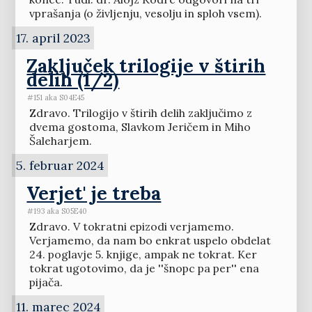
vprašanja (o življenju, vesolju in sploh vsem).
17. april 2023
Zaključek trilogije v štirih
delih (1/2)
#151 aka S04E45
Zdravo. Trilogijo v štirih delih zaključimo z
dvema gostoma, Slavkom Jeričem in Miho
Šaleharjem.
5. februar 2024
Verjet' je treba
#193 aka S05E40
Zdravo. V tokratni epizodi verjamemo.
Verjamemo, da nam bo enkrat uspelo obdelat
24. poglavje 5. knjige, ampak ne tokrat. Ker
tokrat ugotovimo, da je ''šnopc pa per'' ena
pijača.
11. marec 2024