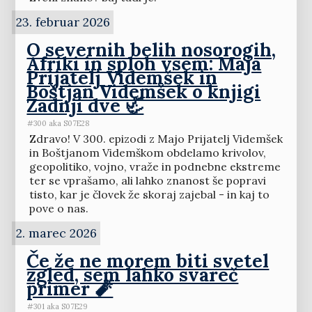
23. februar 2026
O severnih belih nosorogih,
Afriki in sploh vsem: Maja
Prijatelj Videmšek in
Boštjan Videmšek o knjigi
Zadnji dve 🦏
#300 aka S07E28
Zdravo! V 300. epizodi z Majo Prijatelj Videmšek
in Boštjanom Videmškom obdelamo krivolov,
geopolitiko, vojno, vraže in podnebne ekstreme
ter se vprašamo, ali lahko znanost še popravi
tisto, kar je človek že skoraj zajebal - in kaj to
pove o nas.
2. marec 2026
Če že ne morem biti svetel
zgled, sem lahko svareč
primer 🧨
#301 aka S07E29