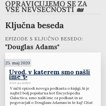
OPRAVIČUJEMO SE ZA
VSE NEVŠEČNOSTI 🐋
Ključna beseda
EPIZODE S KLJUČNO BESEDO:
"Douglas Adams"
25. maj 2020
Uvod, v katerem smo našli
ime ✨
#000 aka S01E00
V ničti epizodi novega podkasta o knjigi, ki je
najbrž bolj popularna kot Encyclopedia
Galactica, smo našli ime za podkast in se
pogovarjali o Douglasu Adamsu in še kaj! Citat