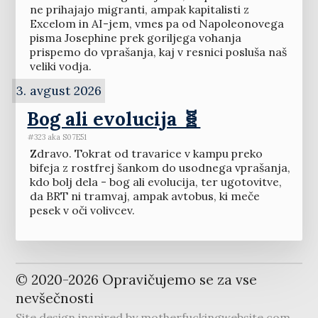
ne prihajajo migranti, ampak kapitalisti z
Excelom in AI-jem, vmes pa od Napoleonovega
pisma Josephine prek goriljega vohanja
prispemo do vprašanja, kaj v resnici posluša naš
veliki vodja.
3. avgust 2026
Bog ali evolucija 🧬
#323 aka S07E51
Zdravo. Tokrat od travarice v kampu preko
bifeja z rostfrej šankom do usodnega vprašanja,
kdo bolj dela - bog ali evolucija, ter ugotovitve,
da BRT ni tramvaj, ampak avtobus, ki meče
pesek v oči volivcev.
© 2020-
2026
Opravičujemo se za vse
nevšečnosti
Site design inspired by
motherfuckingwebsite.com