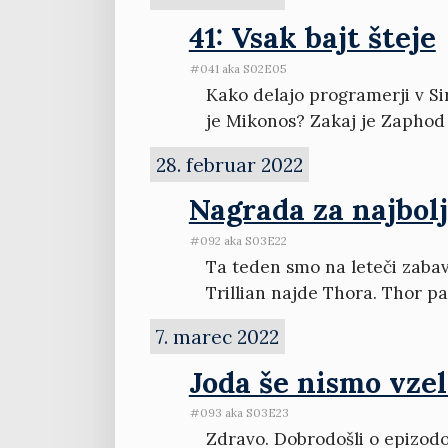
41: Vsak bajt šteje
#041 aka S02E05
Kako delajo programerji v Sir
je Mikonos? Zakaj je Zaphod 
28. februar 2022
Nagrada za najbol
#092 aka S03E22
Ta teden smo na leteči zabav
Trillian najde Thora. Thor pa
7. marec 2022
Joda še nismo vzel
#093 aka S03E23
Zdravo. Dobrodošli o epizodo 