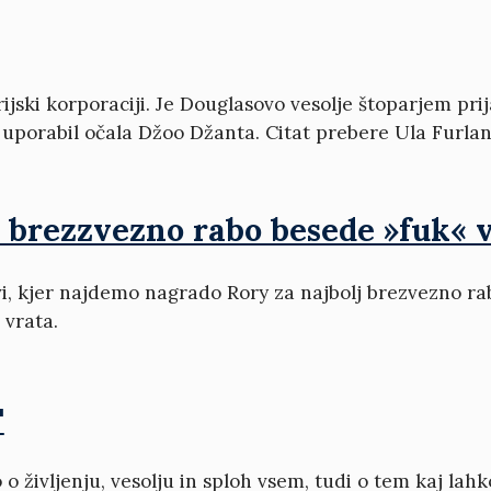
ijski korporaciji. Je Douglasovo vesolje štoparjem pri
uporabil očala Džoo Džanta. Citat prebere Ula Furlan
j brezzvezno rabo besede »fuk« 
i, kjer najdemo nagrado Rory za najbolj brezvezno ra
 vrata.
'
o življenju, vesolju in sploh vsem, tudi o tem kaj lahk