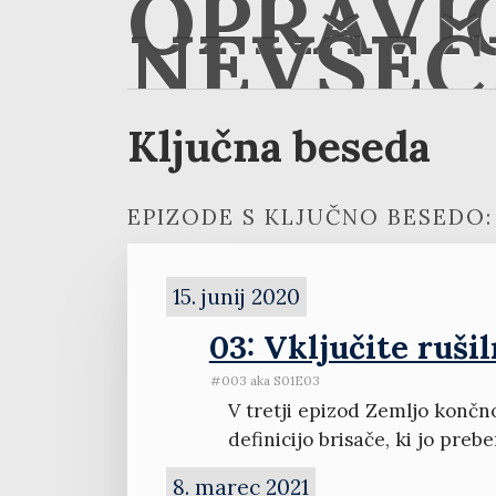
OPRAVI
NEVŠEČ
Ključna beseda
EPIZODE S KLJUČNO BESEDO:
15. junij 2020
03: Vključite ruši
#003 aka S01E03
V tretji epizod Zemljo končn
definicijo brisače, ki jo prebe
8. marec 2021