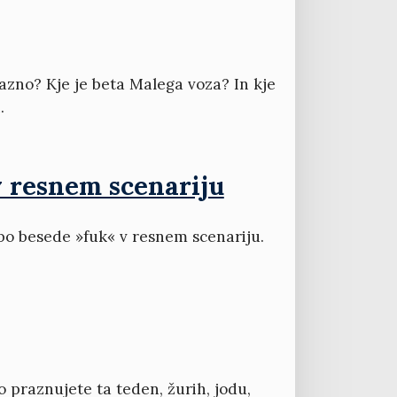
jazno? Kje je beta Malega voza? In kje
.
v resnem scenariju
bo besede »fuk« v resnem scenariju.
o praznujete ta teden, žurih, jodu,