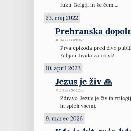
fuku, Belgiji in še čem ...
23. maj 2022
Prehranska dopolnil
#104 aka OPR live
Prva epizoda pred živo publi
Fabjan, hvala za obisk!
10. april 2023
Jezus je živ 🙏
#150 aka S04E44
Zdravo. Jezus je živ in trilogi
in sploh vsem).
9. marec 2026