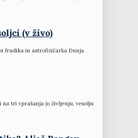
oljci (v živo)
i frudika in astrofizičarka Dunja
i na tri vprašanja (o življenju, vesolju