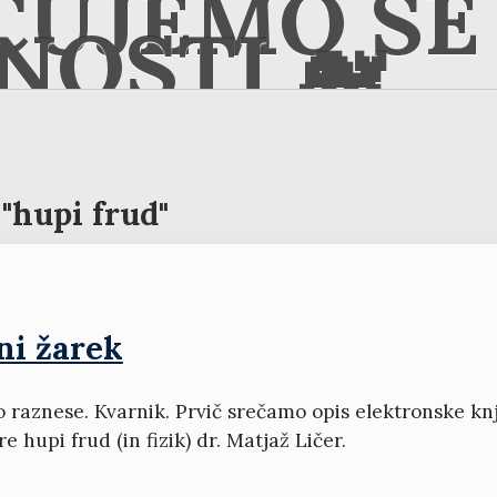
ČUJEMO SE 
NOSTI 🐋
"hupi frud"
lni žarek
o raznese. Kvarnik. Prvič srečamo opis elektronske knj
re hupi frud (in fizik) dr. Matjaž Ličer.