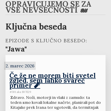
OPRAVIČUJEMO SE ZA
VSE NEVŠEČNOSTI 🐋
Ključna beseda
EPIZODE S KLJUČNO BESEDO:
"Jawa"
2. marec 2026
Če že ne morem biti svetel
zgled, sem lahko svareč
primer 🧨
#301 aka S07E29
Zdravo. Noži, motorji in vlaki z zamudo: ta
teden smo kovali lokalne načrte, planirali pot do
Kitajske prek Irana ter ugotovili, da termitnjak