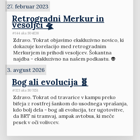
27. februar 2023
Retrogradni Merkur in
vesoljci 🛸
#144 aka S04E38
Zdravo. Tokrat objavimo ekskluzivno novico, ki
dokazuje korelacijo med retrogradnim
Merkurjem in prihodi vesoljcev. Šokantna
najdba - ekskluzivno na našem podkastu. 👽
3. avgust 2026
Bog ali evolucija 🧬
#323 aka S07E51
Zdravo. Tokrat od travarice v kampu preko
bifeja z rostfrej šankom do usodnega vprašanja,
kdo bolj dela - bog ali evolucija, ter ugotovitve,
da BRT ni tramvaj, ampak avtobus, ki meče
pesek v oči volivcev.