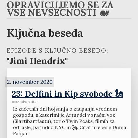
OPRAVIČUJEMO SE ZA
VSE NEVŠEČNOSTI 🐋
Ključna beseda
EPIZODE S KLJUČNO BESEDO:
"Jimi Hendrix"
2. november 2020
23: Delfini in Kip svobode 🗽
#023 aka S01E23
Iz začetnih dni hojsanja o zaupanja vrednem
gospodu, s katerimi je Artur šel v zračni voz
(Slartibartfastu), ter o Twin Peaks, filmih za
odrasle, pa tudi o NYC in 🗽. Citat prebere Dunja
Fabjan.