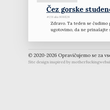
Čez gorske studenc
#231 aka S06E28
Zdravo. Ta teden se čudimo 
ugotovimo, da ne prinašajte 
© 2020-
2026
Opravičujemo se za vs
Site design inspired by
motherfuckingwebs