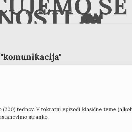
ČUJEMO SE 
NOSTI 🐋
"komunikacija"
(200) tednov. V tokratni epizodi klasične teme (alkohol
e ustanovimo stranko.