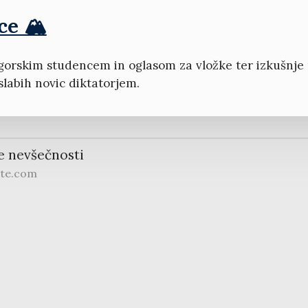
e 🏔️
gorskim studencem in oglasom za vložke ter izkušnje
slabih novic diktatorjem.
e nevšečnosti
ite.com