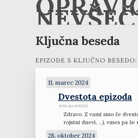
OPRAVI
NEVŠEČ
Ključna beseda
EPIZODE S KLJUČNO BESEDO:
11. marec 2024
Dvestota epizoda
#198 aka S05E45
Zdravo. Z vami smo že dvesto 
rojstni dnevi, ...), vmes pa š
28. oktober 2024