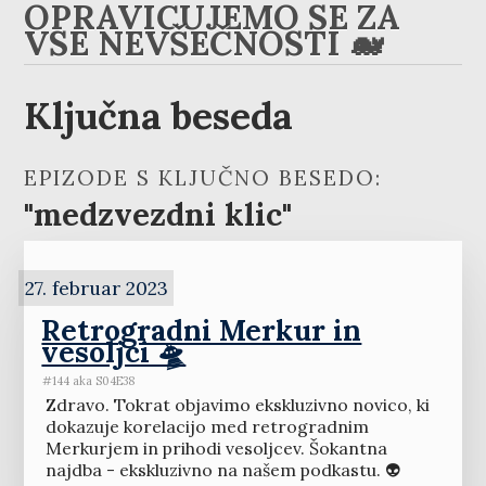
OPRAVIČUJEMO SE ZA
VSE NEVŠEČNOSTI 🐋
Ključna beseda
EPIZODE S KLJUČNO BESEDO:
"medzvezdni klic"
27. februar 2023
Retrogradni Merkur in
vesoljci 🛸
#144 aka S04E38
Zdravo. Tokrat objavimo ekskluzivno novico, ki
dokazuje korelacijo med retrogradnim
Merkurjem in prihodi vesoljcev. Šokantna
najdba - ekskluzivno na našem podkastu. 👽