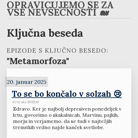
OPRAVIČUJEMO SE ZA
VSE NEVŠEČNOSTI 🐋
Ključna beseda
EPIZODE S KLJUČNO BESEDO:
"Metamorfoza"
20. januar 2025
To se bo končalo v solzah 😢
#243 aka S06E40
Zdravo. Ker je najbolj depresiven ponedeljek v
letu, govorimo o skakalnicah, Marvinu, pajkih,
morju in verjamemo, da se tudi v najtežjih
trenutkih vedno najde kanček svetlobe.