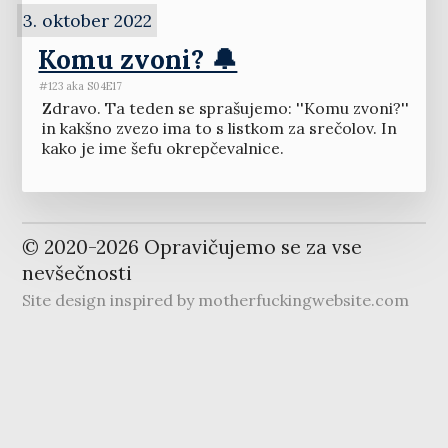
3. oktober 2022
Komu zvoni? 🔔
#123 aka S04E17
Zdravo. Ta teden se sprašujemo: ''Komu zvoni?''
in kakšno zvezo ima to s listkom za srečolov. In
kako je ime šefu okrepčevalnice.
© 2020-
2026
Opravičujemo se za vse
nevšečnosti
Site design inspired by
motherfuckingwebsite.com