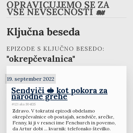
OPRAVIČUJEMO SE ZA
VSE NEVŠEČNOSTI 🐋
Ključna beseda
EPIZODE S KLJUČNO BESEDO:
"okrepčevalnica"
19. september 2022
Sendviči 🥪 kot pokora za
narodne grehe
#121 aka S04E15
Zdravo. V tokratni epizodi obdelamo
okrepčevalnice ob postajah, sendviče, srečke,
Fenny, ki ji v resnci ime Fenchurch in povemo,
da Artur dobi ... kvarnik: telefonsko številko.