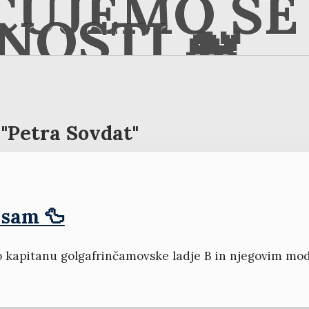
ČUJEMO SE 
NOSTI 🐋
"Petra Sovdat"
 sam 🦆
kapitanu golgafrinčamovske ladje B in njegovim modr