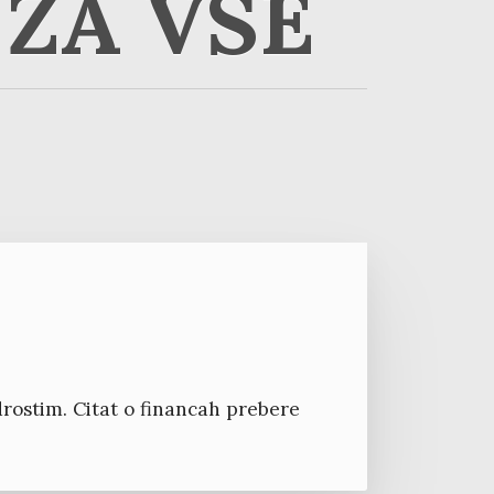
ZA VSE
ostim. Citat o financah prebere