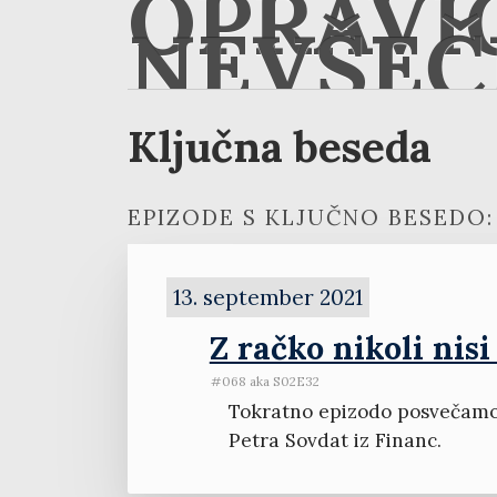
OPRAVI
NEVŠEČ
Ključna beseda
EPIZODE S KLJUČNO BESEDO:
13. september 2021
Z račko nikoli nisi
#068 aka S02E32
Tokratno epizodo posvečamo 
Petra Sovdat iz Financ.