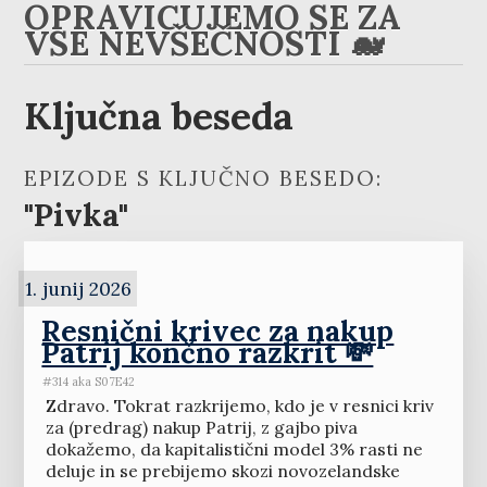
OPRAVIČUJEMO SE ZA
VSE NEVŠEČNOSTI 🐋
Ključna beseda
EPIZODE S KLJUČNO BESEDO:
"Pivka"
1. junij 2026
Resnični krivec za nakup
Patrij končno razkrit 💸
#314 aka S07E42
Zdravo. Tokrat razkrijemo, kdo je v resnici kriv
za (predrag) nakup Patrij, z gajbo piva
dokažemo, da kapitalistični model 3% rasti ne
deluje in se prebijemo skozi novozelandske