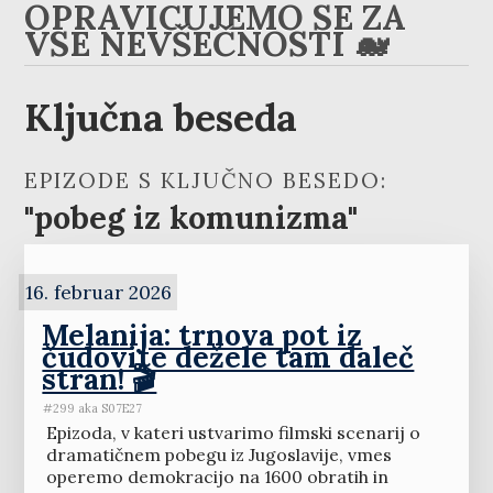
OPRAVIČUJEMO SE ZA
VSE NEVŠEČNOSTI 🐋
Ključna beseda
EPIZODE S KLJUČNO BESEDO:
"pobeg iz komunizma"
16. februar 2026
Melanija: trnova pot iz
čudovite dežele tam daleč
stran! 🎬
#299 aka S07E27
Epizoda, v kateri ustvarimo filmski scenarij o
dramatičnem pobegu iz Jugoslavije, vmes
operemo demokracijo na 1600 obratih in