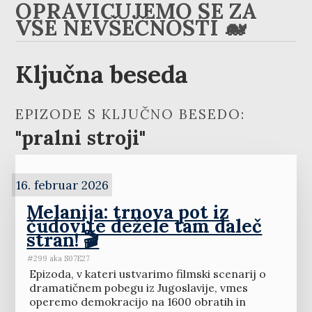
OPRAVIČUJEMO SE ZA
VSE NEVŠEČNOSTI 🐋
Ključna beseda
EPIZODE S KLJUČNO BESEDO:
"pralni stroji"
16. februar 2026
Melanija: trnova pot iz
čudovite dežele tam daleč
stran! 🎬
#299 aka S07E27
Epizoda, v kateri ustvarimo filmski scenarij o
dramatičnem pobegu iz Jugoslavije, vmes
operemo demokracijo na 1600 obratih in