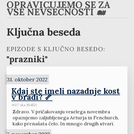
OPRAVIČUJEMO SE ZA
VSE NEVŠEČNOSTI 🐋
Ključna beseda
EPIZODE S KLJUČNO BESEDO:
"prazniki"
31. oktober 2022
Kdaj ste imeli nazadnje kost
v bradi? 🦴
#127 aka S04E21
Zdravo. V pričakovanju veselega novembra
opazujemo zaljubljenega Arturja in Fenchurch,
kako prenašata čelo. In mnogo drugih stvari.