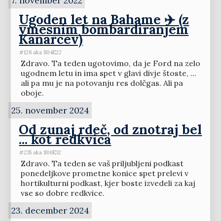
7. november 2022
Ugoden let na Bahame ✈️ (z
vmesnim bombardiranjem
Kanarcev)
#128 aka S04E22
Zdravo. Ta teden ugotovimo, da je Ford na zelo
ugodnem letu in ima spet v glavi divje štoste, ...
ali pa mu je na potovanju res dolčgas. Ali pa
oboje.
25. november 2024
Od zunaj rdeč, od znotraj bel
... kot redkvica
#235 aka S06E32
Zdravo. Ta teden se vaš priljubljeni podkast
ponedeljkove prometne konice spet prelevi v
hortikulturni podkast, kjer boste izvedeli za kaj
vse so dobre redkvice.
23. december 2024