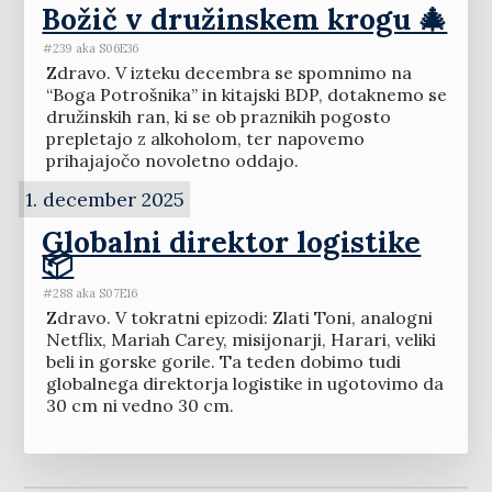
Božič v družinskem krogu 🎄
#239 aka S06E36
Zdravo. V izteku decembra se spomnimo na
“Boga Potrošnika” in kitajski BDP, dotaknemo se
družinskih ran, ki se ob praznikih pogosto
prepletajo z alkoholom, ter napovemo
prihajajočo novoletno oddajo.
1. december 2025
Globalni direktor logistike
📦
#288 aka S07E16
Zdravo. V tokratni epizodi: Zlati Toni, analogni
Netflix, Mariah Carey, misijonarji, Harari, veliki
beli in gorske gorile. Ta teden dobimo tudi
globalnega direktorja logistike in ugotovimo da
30 cm ni vedno 30 cm.