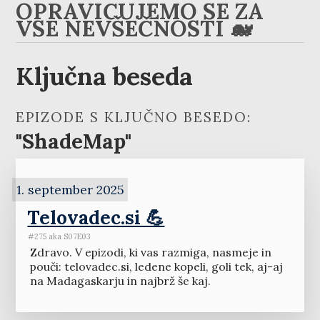
OPRAVIČUJEMO SE ZA
VSE NEVŠEČNOSTI 🐋
Ključna beseda
EPIZODE S KLJUČNO BESEDO:
"ShadeMap"
1. september 2025
Telovadec.si 💪
#275 aka S07E03
Zdravo. V epizodi, ki vas razmiga, nasmeje in
pouči: telovadec.si, ledene kopeli, goli tek, aj-aj
na Madagaskarju in najbrž še kaj.