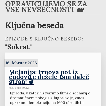
OPRAVIČUJEMO SE ZA
VSE NEVŠEČNOSTI 🐋
Ključna beseda
EPIZODE S KLJUČNO BESEDO:
"Sokrat"
16. februar 2026
Melanija: trnova pot iz
čudovite dežele tam daleč
stran! 🎬
#299 aka S07E27
Epizoda, v kateri ustvarimo filmski scenarij o
dramatičnem pobegu iz Jugoslavije, vmes
operemo demokracijo na 1600 obratih in