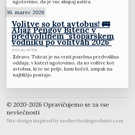
ugotovimo, da je vse skupaj satira.
16. marec 2026
Volitve so kot avtobus! 🚌
Aljaž Pengov Bitenc v
predvolilnem ''štoparskem
vodniku po volitvah 2026''
#303 aka S07E31
Zdravo. Tokrat je na vrsti posebna predvolilna
oddaja, v kateri ugotovimo, da so volitve kot
avtobus, ki te ne pelje, kam hočeš, ampak na
najbližjo postajo.
© 2020-
2026
Opravičujemo se za vse
nevšečnosti
Site design inspired by
motherfuckingwebsite.com