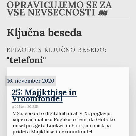
OPRAVIČUJEMO SE ZA
VSE NEVŠEČNOSTI 🐋
Ključna beseda
EPIZODE S KLJUČNO BESEDO:
"telefoni"
16. november 2020
25: Majikthise in
Vroomfondel
#025 aka S01E25
V 25. epizod o digitalnih urah v 25. poglavju,
superračunalniku Fugaku, o tem, da Globoko
misel prižgeta Lookwil in Fook, na obisk pa
prideta Majikthise in Vroomfondel.