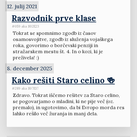
12. julij 2021
Razvodnik prve klase
#059 aka S02E23
Tokrat se spomnimo zgodb iz časov
osamosvojitve, zgodb iz služenja vojaškega
roka, govorimo o borčevski penziji in
stražarskem mestu št. 4. In o kozi, ki je
preživela! :)
8. december 2025
Kako rešiti Staro celino 🍻
#289 aka S07E17
Zdravo. Tokrat iščemo rešitev za Staro celino,
se pogovarjamo o mladini, ki ne pije več (oz.
premalo), in ugotovimo, da bi Evropo morda res
lahko rešilo več žuranja in manj dela.