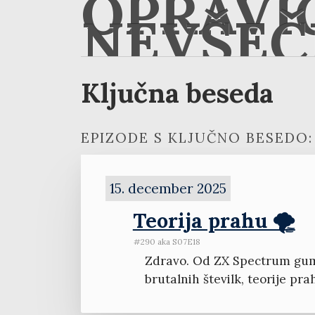
OPRAVI
NEVŠEČ
Ključna beseda
EPIZODE S KLJUČNO BESEDO:
15. december 2025
Teorija prahu 🌪️
#290 aka S07E18
Zdravo. Od ZX Spectrum gumbo
brutalnih številk, teorije pra