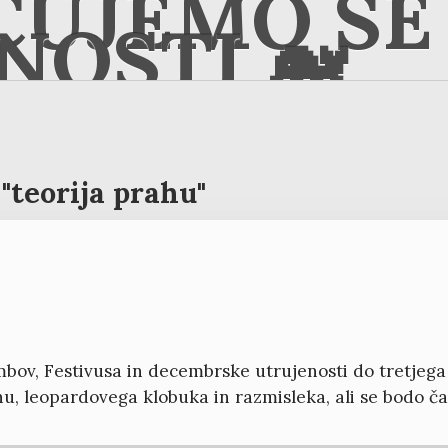
ČUJEMO SE 
NOSTI 🐋
"teorija prahu"
v, Festivusa in decembrske utrujenosti do tretjega ob
hu, leopardovega klobuka in razmisleka, ali se bodo čas