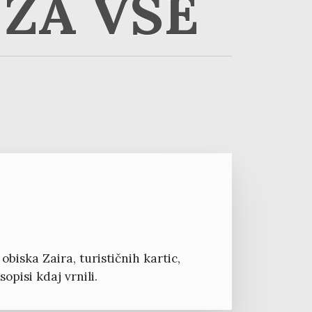
ZA VSE
iska Zaira, turističnih kartic,
opisi kdaj vrnili.