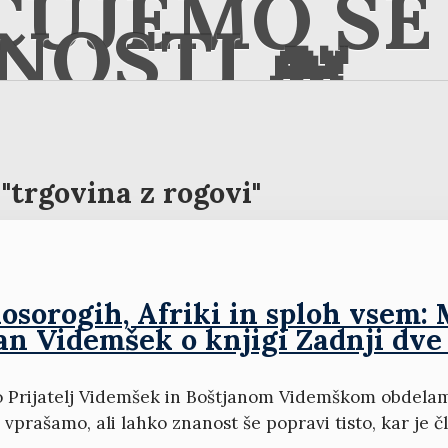
ČUJEMO SE 
NOSTI 🐋
"trgovina z rogovi"
osorogih, Afriki in sploh vsem: M
an Videmšek o knjigi Zadnji dve
o Prijatelj Videmšek in Boštjanom Videmškom obdelamo 
prašamo, ali lahko znanost še popravi tisto, kar je čl