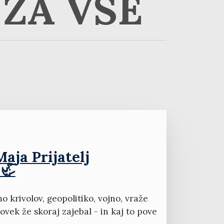
ZA VSE
aja Prijatelj
 🦏
krivolov, geopolitiko, vojno, vraže
ovek že skoraj zajebal - in kaj to pove