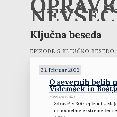
OPRAVI
NEVŠEČ
Ključna beseda
EPIZODE S KLJUČNO BESEDO:
23. februar 2026
O severnih belih n
Videmšek in Boštj
#300 aka S07E28
Zdravo! V 300. epizodi z Maj
in podnebne ekstreme ter se v