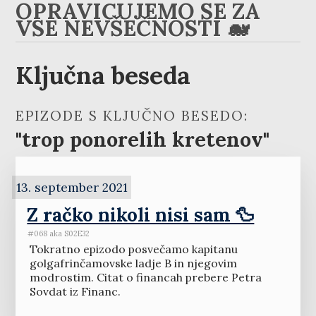
OPRAVIČUJEMO SE ZA
VSE NEVŠEČNOSTI 🐋
Ključna beseda
EPIZODE S KLJUČNO BESEDO:
"trop ponorelih kretenov"
13. september 2021
Z račko nikoli nisi sam 🦆
#068 aka S02E32
Tokratno epizodo posvečamo kapitanu
golgafrinčamovske ladje B in njegovim
modrostim. Citat o financah prebere Petra
Sovdat iz Financ.