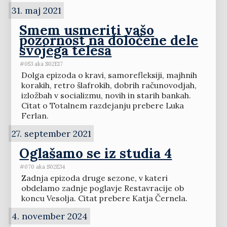
31. maj 2021
Smem usmeriti vašo
pozornost na določene dele
svojega telesa
#053 aka S02E17
Dolga epizoda o kravi, samorefleksiji, majhnih
korakih, retro šlafrokih, dobrih računovodjah,
izložbah v socializmu, novih in starih bankah.
Citat o Totalnem razdejanju prebere Luka
Ferlan.
27. september 2021
Oglašamo se iz studia 4
#070 aka S02E34
Zadnja epizoda druge sezone, v kateri
obdelamo zadnje poglavje Restavracije ob
koncu Vesolja. Citat prebere Katja Černela.
4. november 2024