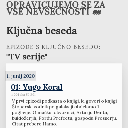
OPRAVIČUJEMO SE ZA
VSE NEVŠEČNOSTI 🐋
Ključna beseda
EPIZODE S KLJUČNO BESEDO:
"TV serije"
1. junij 2020
01: Yugo Koral
#001 aka S01E01
V prvi epizodi podkasta o knjigi, ki govori o knjigi
Štoparski vodnik po galaksiji obdelamo 1.
poglavje. O mačku, obvoznici, Arturju Dentu,
buldožerjih, Fordu Prefectu, gospodu Prosserju.
Citat prebere Hamo.