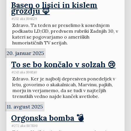
Basen o lisici in kislem
grozdju 🦊
#232 aka S06E29
Zdravo. Ta teden se preselimo k sosednjem
podkastu LD;GD, predvsem rubriki Zadnjih 30, v
kateri se pogovarjamo o ameriških
humorističnih TV serijah.
20. januar 2025
To se bo končalo v solzah 😢
#243 aka S06E40
Zdravo. Ker je najbolj depresiven ponedeljek v
letu, govorimo o skakalnicah, Marvinu, pajkih,
morju in verjamemo, da se tudi v najtežjih
trenutkih vedno najde kanček svetlobe.
11. avgust 2025
Orgonska bomba 💣
#272 aka S07E00