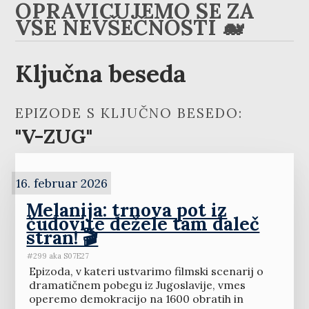
OPRAVIČUJEMO SE ZA
VSE NEVŠEČNOSTI 🐋
Ključna beseda
EPIZODE S KLJUČNO BESEDO:
"V-ZUG"
16. februar 2026
Melanija: trnova pot iz
čudovite dežele tam daleč
stran! 🎬
#299 aka S07E27
Epizoda, v kateri ustvarimo filmski scenarij o
dramatičnem pobegu iz Jugoslavije, vmes
operemo demokracijo na 1600 obratih in