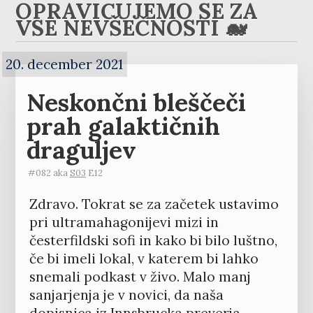
OPRAVIČUJEMO SE ZA
VSE NEVŠEČNOSTI 🐋
20. december 2021
Neskončni bleščeči
prah galaktičnih
draguljev
#082 aka
S03
E12
Zdravo. Tokrat se za začetek ustavimo
pri ultramahagonijevi mizi in
česterfildski sofi in kako bi bilo luštno,
če bi imeli lokal, v katerem bi lahko
snemali podkast v živo. Malo manj
sanjarjenja je v novici, da naša