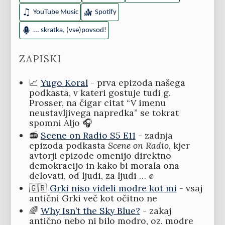
YouTube Music
Spotify
... skratka, (vse)povsod!
ZAPISKI
📈
Yugo Koral
- prva epizoda našega
podkasta, v kateri gostuje tudi g.
Prosser, na čigar citat “V imenu
neustavljivega napredka” se tokrat
spomni Aljo 🎧
📻
Scene on Radio S5 E11
- zadnja
epizoda podkasta
Scene on Radio
, kjer
avtorji epizode omenijo direktno
demokracijo in kako bi morala ona
delovati, od ljudi, za ljudi … ✊
🇬🇷
Grki niso videli modre kot mi
- vsaj
antični Grki več kot očitno ne
🌈
Why Isn’t the Sky Blue?
- zakaj
antično nebo ni bilo modro, oz. modre