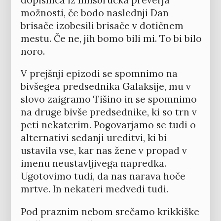
dopisnica iz Innsbrucka preverja
možnosti, če bodo naslednji Dan
brisače izobesili brisače v dotičnem
mestu. Če ne, jih bomo bili mi. To bi bilo
noro.
V prejšnji epizodi se spomnimo na
bivšegea predsednika Galaksije, mu v
slovo zaigramo Tišino in se spomnimo
na druge bivše predsednike, ki so trn v
peti nekaterim. Pogovarjamo se tudi o
alternativi sedanji ureditvi, ki bi
ustavila vse, kar nas žene v propad v
imenu neustavljivega napredka.
Ugotovimo tudi, da nas narava hoče
mrtve. In nekateri medvedi tudi.
Pod praznim nebom srečamo krikkiške