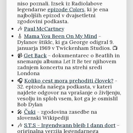
niso poznali. Izsek iz Radiolabove
legendarne
epizode
Colors
, ki je ena
najboljših epizod v dvajsetletni
zgodovini podkasta.
🎶
Paul McCartney
🎸
Mama You Been On My Mind
-
Dylanov štiklc, ki ga George odigral 9.
januarja 1969 v Twickenham Studios. 📺
📹
Get Back
- dokumentarec o Beatlih in
snemanju albuma
Let It Be
ter njihovem
zadnjem koncertu na strehi sredi
Londona
🎧
Koliko cest mora prehoditi človek?
-
32. epizoda našega podkasta, v kateri
najdete odgovor na vprašanje o življenju,
vesolju in sploh vsem, kot ga je osmislil
Bob Dylan
🎤
Čuki
- zgodovina zasedbe na
slovenski Wikipediji
🎶
S.T.S - Irgendwann bleib I dann dort
-
originalna verzija legendarnega