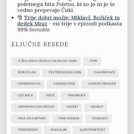
poletnega hita
Poletna
, ki so jo in jo še
vedno prepevajo Čuki
🎅
Trije dobri možje: Miklavž, Božiček in
dedek Mraz
- vsi trije v epizodi podkasta
99% Invisible
KLJUČNE BESEDE
O ŽIVLJENJU VESOLJU IN SPLOH VSEM
99PI
BOB DYLAN
ČESTERFILDSKA SOFA
DAN BRISAČE
DEMOKRACIJA
GENERALŠTAB
GOSPOD PROSSER
GET BACK
IDEJE
INNSBRUCK
INFORMACIJSKI PRIVID
KRIKET
KRIKKIT
PAUL MCCARTNEY
PINK PANKER
PODKASTI
PREDSEDNIK
RADIOLAB
SLARTIBARTFAST