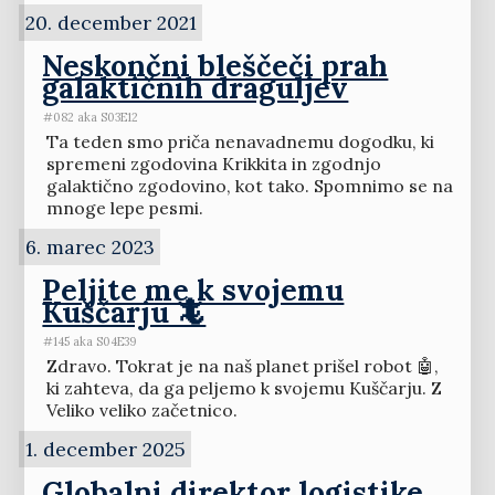
20. december 2021
Neskončni bleščeči prah
galaktičnih draguljev
#082 aka S03E12
Ta teden smo priča nenavadnemu dogodku, ki
spremeni zgodovina Krikkita in zgodnjo
galaktično zgodovino, kot tako. Spomnimo se na
mnoge lepe pesmi.
6. marec 2023
Peljite me k svojemu
Kuščarju 🦎
#145 aka S04E39
Zdravo. Tokrat je na naš planet prišel robot 🤖,
ki zahteva, da ga peljemo k svojemu Kuščarju. Z
Veliko veliko začetnico.
1. december 2025
Globalni direktor logistike