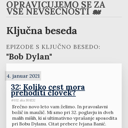
OPRAVIČUJEMO SE ZA
VSE NEVŠEČNOSTI 🐋
Ključna beseda
EPIZODE S KLJUČNO BESEDO:
"Bob Dylan"
4. januar 2021
32: Koliko cest mora
prehoditi človek?
#032 aka S01E32
Srečno novo leto vam želimo. In pravoslavni
božič in maužič. Mi smo pri 32. poglavju in dveh
malih miših, ki si ultimativno vprašanje sposodita
pri Bobu Dylanu. Citat prebere Ivjana Banić.