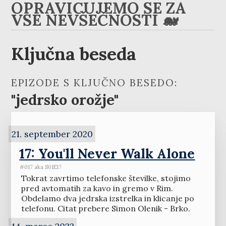
OPRAVIČUJEMO SE ZA
VSE NEVŠEČNOSTI 🐋
Ključna beseda
EPIZODE S KLJUČNO BESEDO:
"jedrsko orožje"
21. september 2020
17: You'll Never Walk Alone
#017 aka S01E17
Tokrat zavrtimo telefonske številke, stojimo
pred avtomatih za kavo in gremo v Rim.
Obdelamo dva jedrska izstrelka in klicanje po
telefonu. Citat prebere Simon Olenik - Brko.