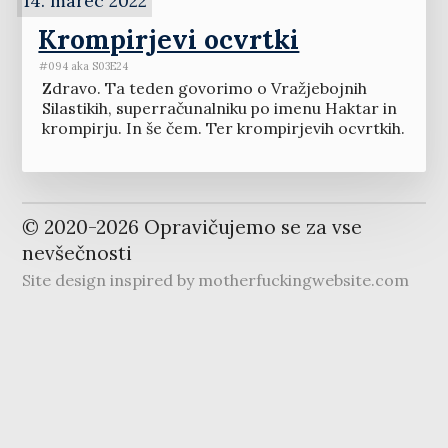
14. marec 2022
Krompirjevi ocvrtki
#094 aka S03E24
Zdravo. Ta teden govorimo o Vražjebojnih
Silastikih, superračunalniku po imenu Haktar in
krompirju. In še čem. Ter krompirjevih ocvrtkih.
© 2020-
2026
Opravičujemo se za vse
nevšečnosti
Site design inspired by
motherfuckingwebsite.com