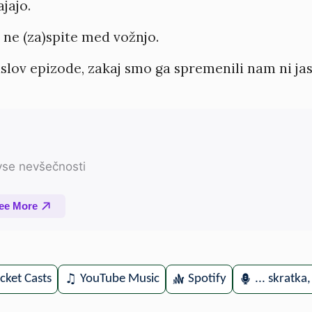
jajo.
ne (za)spite med vožnjo.
 naslov epizode, zakaj smo ga spremenili nam ni j
cket Casts
YouTube Music
Spotify
... skratka