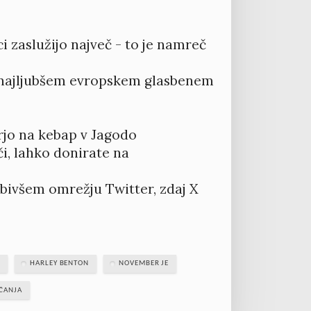
i zaslužijo največ - to je namreč
na najljubšem evropskem glasbenem
rjo na kebap v Jagodo
či, lahko donirate na
a bivšem omrežju Twitter, zdaj X
HARLEY BENTON
NOVEMBER JE
ČANJA