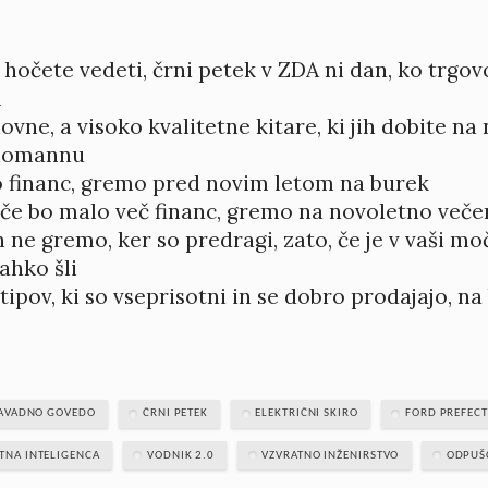
 hočete vedeti, črni petek v ZDA ni dan, ko trgovc
m
ovne, a visoko kvalitetne kitare, ki jih dobite 
Thomannu
o financ, gremo pred novim letom na burek
 če bo malo več financ, gremo na novoletno veče
h ne gremo, ker so predragi, zato, če je v vaši mo
ahko šli
tipov, ki so vseprisotni in se dobro prodajajo, n
AVADNO GOVEDO
ČRNI PETEK
ELEKTRIČNI SKIRO
FORD PREFECT
TNA INTELIGENCA
VODNIK 2.0
VZVRATNO INŽENIRSTVO
ODPUŠ