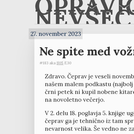
OPRAVI
NEVŠEČ
27. november 2023
Ne spite med vož
#183 aka
S05
E30
Zdravo. Čeprav je veseli novem
našem malem podkastu (najbolj p
črni petek ni kupil nobene kitar
na novoletno večerjo.
V 2. delu 18. poglavja 5. knjige u
čeprav ga je tehnično iz tam sprav
nevarnost velika. Še vedno ne za