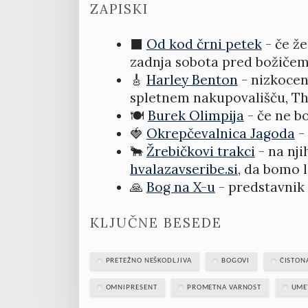
ZAPISKI
⬛️
Od kod črni petek
- če že
zadnja sobota pred božiče
🎸
Harley Benton
- nizkocen
spletnem nakupovališču, 
🍽️
Burek Olimpija
- če ne b
🍓
Okrepčevalnica Jagoda
-
🐂
Žrebičkovi trakci
- na nji
hvalazavseribe.si
, da bomo l
🙏
Bog na X-u
- predstavnik 
KLJUČNE BESEDE
PRETEŽNO NEŠKODLJIVA
BOGOVI
ČISTON
OMNIPRESENT
PROMETNA VARNOST
UME