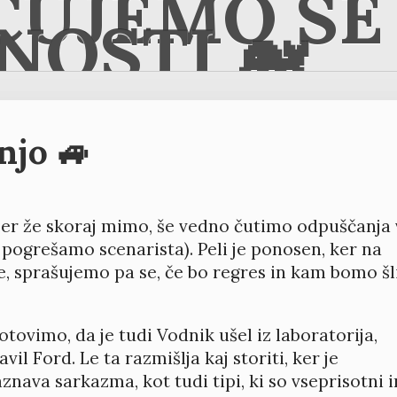
ČUJEMO SE 
NOSTI 🐋
njo 🚙
ber že skoraj mimo, še vedno čutimo odpuščanja 
ogrešamo scenarista). Peli je ponosen, ker na
e, sprašujemo pa se, če bo regres in kam bomo šl
gotovimo, da je tudi Vodnik ušel iz laboratorija,
il Ford. Le ta razmišlja kaj storiti, ker je
znava sarkazma, kot tudi tipi, ki so vseprisotni i