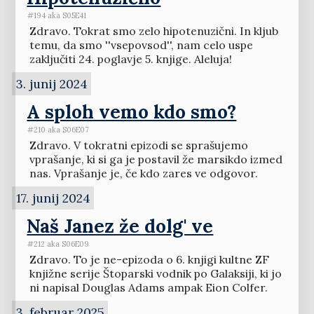
#194 aka S05E41
Zdravo. Tokrat smo zelo hipotenuzični. In kljub
temu, da smo ''vsepovsod'', nam celo uspe
zaključiti 24. poglavje 5. knjige. Aleluja!
3. junij 2024
A sploh vemo kdo smo?
#210 aka S06E07
Zdravo. V tokratni epizodi se sprašujemo
vprašanje, ki si ga je postavil že marsikdo izmed
nas. Vprašanje je, če kdo zares ve odgovor.
17. junij 2024
Naš Janez že dolg' ve
#212 aka S06E09
Zdravo. To je ne-epizoda o 6. knjigi kultne ZF
knjižne serije Štoparski vodnik po Galaksiji, ki jo
ni napisal Douglas Adams ampak Eion Colfer.
3. februar 2025