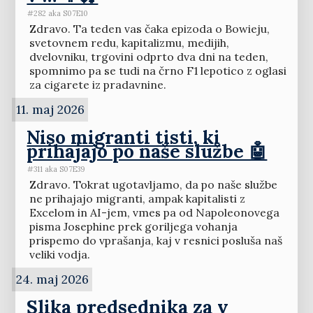
#282 aka S07E10
Zdravo. Ta teden vas čaka epizoda o Bowieju,
svetovnem redu, kapitalizmu, medijih,
dvelovniku, trgovini odprto dva dni na teden,
spomnimo pa se tudi na črno F1 lepotico z oglasi
za cigarete iz pradavnine.
11. maj 2026
Niso migranti tisti, ki
prihajajo po naše službe 🤖
#311 aka S07E39
Zdravo. Tokrat ugotavljamo, da po naše službe
ne prihajajo migranti, ampak kapitalisti z
Excelom in AI-jem, vmes pa od Napoleonovega
pisma Josephine prek goriljega vohanja
prispemo do vprašanja, kaj v resnici posluša naš
veliki vodja.
24. maj 2026
Slika predsednika za v