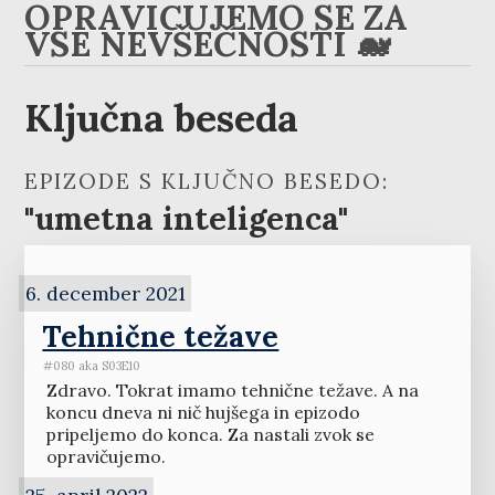
OPRAVIČUJEMO SE ZA
VSE NEVŠEČNOSTI 🐋
Ključna beseda
EPIZODE S KLJUČNO BESEDO:
"umetna inteligenca"
6. december 2021
Tehnične težave
#080 aka S03E10
Zdravo. Tokrat imamo tehnične težave. A na
koncu dneva ni nič hujšega in epizodo
pripeljemo do konca. Za nastali zvok se
opravičujemo.