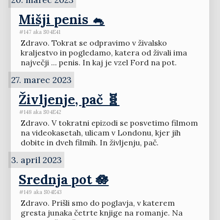
Mišji penis 🐁
#147 aka S04E41
Zdravo. Tokrat se odpravimo v živalsko
kraljestvo in pogledamo, katera od živali ima
največji ... penis. In kaj je vzel Ford na pot.
27. marec 2023
Življenje, pač 🧬
#148 aka S04E42
Zdravo. V tokratni epizodi se posvetimo filmom
na videokasetah, ulicam v Londonu, kjer jih
dobite in dveh filmih. In življenju, pač.
3. april 2023
Srednja pot 🪷
#149 aka S04E43
Zdravo. Prišli smo do poglavja, v katerem
gresta junaka četrte knjige na romanje. Na