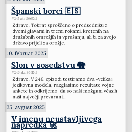
Španski borci 🇪🇸
#245 aka S06E42
Zdravo. Tokrat sproščeno o predsedniku z
dvemi glavami in tremi rokami, kretenih na
družabnih omrežjih in vprašanju, ali bi za svojo
državo prijeli za orožje.
10. februar 2025
Slon v sosedstvu 🐘
#246 aka S06E43
Zdravo. V 246. epizodi testiramo dva »velika«
jezikovna modela, razglasimo rezultate vojne
ankete in odkrijemo, da so naši možgani včasih
naši največji prevaranti.
25. avgust 2025
V imenu neustavljivega
napredka 🚀