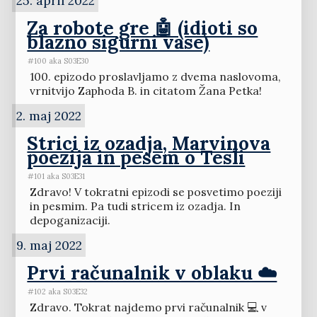
25. april 2022
Za robote gre 🤖 (idioti so
blazno sigurni vase)
#100 aka S03E30
100. epizodo proslavljamo z dvema naslovoma,
vrnitvijo Zaphoda B. in citatom Žana Petka!
2. maj 2022
Strici iz ozadja, Marvinova
poezija in pesem o Tesli
#101 aka S03E31
Zdravo! V tokratni epizodi se posvetimo poeziji
in pesmim. Pa tudi stricem iz ozadja. In
depoganizaciji.
9. maj 2022
Prvi računalnik v oblaku ☁️
#102 aka S03E32
Zdravo. Tokrat najdemo prvi računalnik 💻 v