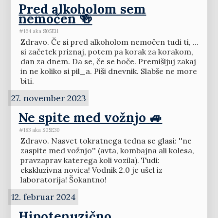
Pred alkoholom sem
nemočen 🍻
#164 aka S05E11
Zdravo. Če si pred alkoholom nemočen tudi ti, ...
si začetek priznaj, potem pa korak za korakom,
dan za dnem. Da se, če se hoče. Premišljuj zakaj
in ne koliko si pil_a. Piši dnevnik. Slabše ne more
biti.
27. november 2023
Ne spite med vožnjo 🚙
#183 aka S05E30
Zdravo. Nasvet tokratnega tedna se glasi: ''ne
zaspite med vožnjo'' (avta, kombajna ali kolesa,
pravzaprav katerega koli vozila). Tudi:
ekskluzivna novica! Vodnik 2.0 je ušel iz
laboratorija! Šokantno!
12. februar 2024
Hipotenuzično