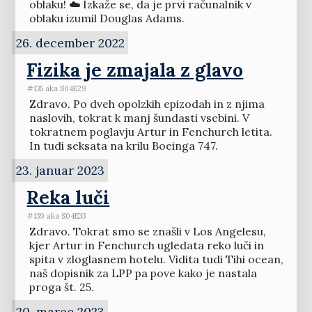
oblaku! ☁️ Izkaže se, da je prvi računalnik v
oblaku izumil Douglas Adams.
26. december 2022
Fizika je zmajala z glavo
#135 aka S04E29
Zdravo. Po dveh opolzkih epizodah in z njima
naslovih, tokrat k manj šundasti vsebini. V
tokratnem poglavju Artur in Fenchurch letita.
In tudi seksata na krilu Boeinga 747.
23. januar 2023
Reka luči
#139 aka S04E33
Zdravo. Tokrat smo se znašli v Los Angelesu,
kjer Artur in Fenchurch ugledata reko luči in
spita v zloglasnem hotelu. Vidita tudi Tihi ocean,
naš dopisnik za LPP pa pove kako je nastala
proga št. 25.
20. marec 2023