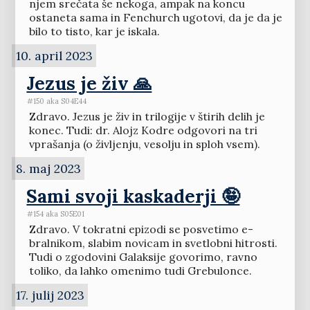
njem srečata še nekoga, ampak na koncu
ostaneta sama in Fenchurch ugotovi, da je da je
bilo to tisto, kar je iskala.
10. april 2023
Jezus je živ 🙏
#150 aka S04E44
Zdravo. Jezus je živ in trilogije v štirih delih je
konec. Tudi: dr. Alojz Kodre odgovori na tri
vprašanja (o življenju, vesolju in sploh vsem).
8. maj 2023
Sami svoji kaskaderji 🤪
#154 aka S05E01
Zdravo. V tokratni epizodi se posvetimo e-
bralnikom, slabim novicam in svetlobni hitrosti.
Tudi o zgodovini Galaksije govorimo, ravno
toliko, da lahko omenimo tudi Grebulonce.
17. julij 2023