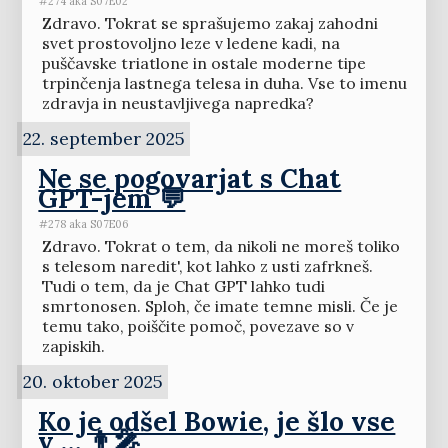
#274 aka S07E02
Zdravo. Tokrat se sprašujemo zakaj zahodni
svet prostovoljno leze v ledene kadi, na
puščavske triatlone in ostale moderne tipe
trpinčenja lastnega telesa in duha. Vse to imenu
zdravja in neustavljivega napredka?
22. september 2025
Ne se pogovarjat s Chat
GPT-jem 💬
#278 aka S07E06
Zdravo. Tokrat o tem, da nikoli ne moreš toliko
s telesom naredit', kot lahko z usti zafrkneš.
Tudi o tem, da je Chat GPT lahko tudi
smrtonosen. Sploh, če imate temne misli. Če je
temu tako, poiščite pomoč, povezave so v
zapiskih.
20. oktober 2025
Ko je odšel Bowie, je šlo vse
v … 👨‍🎤