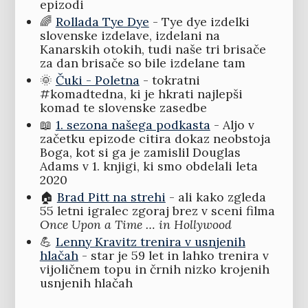
epizodi
🌈
Rollada Tye Dye
- Tye dye izdelki
slovenske izdelave, izdelani na
Kanarskih otokih, tudi naše tri brisače
za dan brisače so bile izdelane tam
🌞
Čuki - Poletna
- tokratni
#komadtedna, ki je hkrati najlepši
komad te slovenske zasedbe
📖
1. sezona našega podkasta
- Aljo v
začetku epizode citira dokaz neobstoja
Boga, kot si ga je zamislil Douglas
Adams v 1. knjigi, ki smo obdelali leta
2020
🏠
Brad Pitt na strehi
- ali kako zgleda
55 letni igralec zgoraj brez v sceni filma
Once Upon a Time … in Hollywood
💪
Lenny Kravitz trenira v usnjenih
hlačah
- star je 59 let in lahko trenira v
vijoličnem topu in črnih nizko krojenih
usnjenih hlačah