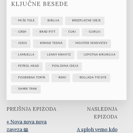
KLJUČNE BESEDE
PA ŠE TOLE
BIBLIJA
BREZPLAČNE IDEJE
GREH
BRAD PITT
ČUKI
GURUJI
JEZUS
KOMAD TEDNA
MOJSTER SENDVIČEV
LAMUELLA
LENNY KRAVITZ
LEPOTNA KIRURGIJA
PETROL HEAD
POSLOVNA IDEJA
POGREBNA TORTA
REIKI
ROLLADA TYE DYE
SHARK TANK
PREJŠNJA EPIZODA
NASLEDNJA
EPIZODA
« Nova nova nova
zaveza 📖
A sploh vemo kdo