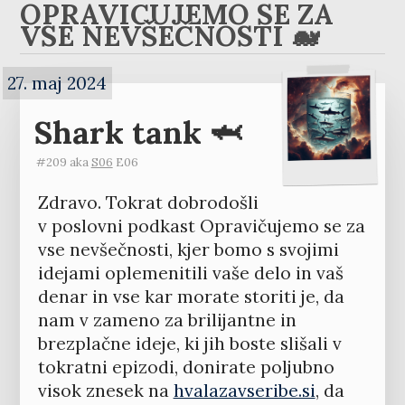
OPRAVIČUJEMO SE ZA
VSE NEVŠEČNOSTI 🐋
27. maj 2024
Shark tank 🦈
#209 aka
S06
E06
Zdravo. Tokrat dobrodošli
v poslovni podkast Opravičujemo se za
vse nevšečnosti, kjer bomo s svojimi
idejami oplemenitili vaše delo in vaš
denar in vse kar morate storiti je, da
nam v zameno za brilijantne in
brezplačne ideje, ki jih boste slišali v
tokratni epizodi, donirate poljubno
visok znesek na
hvalazavseribe.si
, da