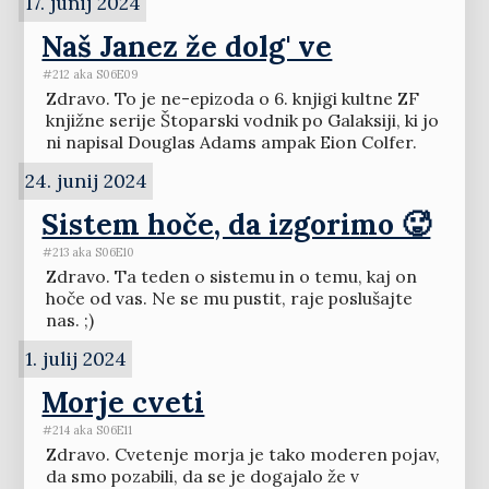
17. junij 2024
Naš Janez že dolg' ve
#212 aka S06E09
Zdravo. To je ne-epizoda o 6. knjigi kultne ZF
knjižne serije Štoparski vodnik po Galaksiji, ki jo
ni napisal Douglas Adams ampak Eion Colfer.
24. junij 2024
Sistem hoče, da izgorimo 🥵
#213 aka S06E10
Zdravo. Ta teden o sistemu in o temu, kaj on
hoče od vas. Ne se mu pustit, raje poslušajte
nas. ;)
1. julij 2024
Morje cveti
#214 aka S06E11
Zdravo. Cvetenje morja je tako moderen pojav,
da smo pozabili, da se je dogajalo že v