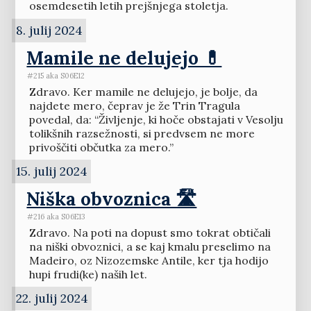
osemdesetih letih prejšnjega stoletja.
8. julij 2024
Mamile ne delujejo 💊
#215 aka S06E12
Zdravo. Ker mamile ne delujejo, je bolje, da
najdete mero, čeprav je že Trin Tragula
povedal, da: “Življenje, ki hoče obstajati v Vesolju
tolikšnih razsežnosti, si predvsem ne more
privoščiti občutka za mero.”
15. julij 2024
Niška obvoznica 🛣️
#216 aka S06E13
Zdravo. Na poti na dopust smo tokrat obtičali
na niški obvoznici, a se kaj kmalu preselimo na
Madeiro, oz Nizozemske Antile, ker tja hodijo
hupi frudi(ke) naših let.
22. julij 2024