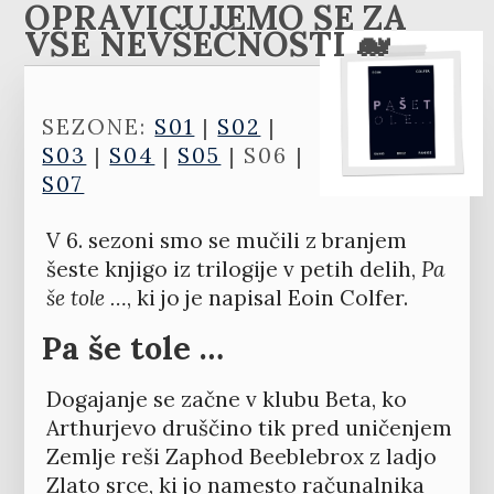
OPRAVIČUJEMO SE ZA
VSE NEVŠEČNOSTI 🐋
SEZONE:
S01
|
S02
|
S03
|
S04
|
S05
| S06 |
S07
V 6. sezoni smo se mučili z branjem
šeste knjigo iz trilogije v petih delih,
Pa
še tole …
, ki jo je napisal Eoin Colfer.
Pa še tole …
Dogajanje se začne v klubu Beta, ko
Arthurjevo druščino tik pred uničenjem
Zemlje reši Zaphod Beeblebrox z ladjo
Zlato srce, ki jo namesto računalnika