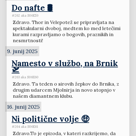
Do nafte 🛢️
#262 aka S06E59
Zdravo. Thor in Velepotež se pripravljata na
spektakularni dvoboj, medtem ko med letečimi
kurami razpravljamo o bogovih, praznikih in
nesmrtnosti!
9. junij 2025
Namesto v službo, na Brnik
🛫
#263 aka S06E60
Zdravo. Ta teden o sirovih žepkov do Brnika, z
drugim udarcem Mjolnirja in novo stopnjo v
našem diamantnem klubu.
16. junij 2025
Ni politične volje 🤑
#264 aka S06E61
Zdravo.To je epizoda, v kateri razkrijemo, da