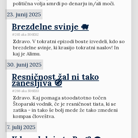
politična volja smrdi po denarju in/ali moči.
23. junij 2025
Brezdelne svinje 🐗
#265 aka S06E62
Zdravo. V tokratni epizodi boste izvedeli, kdo so
brezdelne svinje, ki krasijo tokratni naslov! In
kaj je Alimu.
30. junij 2025
Resničnost žal ni tako
zanesljiva 🧭
#266 aka S06E63
Zdravo. Kaj pomaga stoodstotno točen
Štoparski vodnik, če je resničnost tista, ki se
zatika - in tako še bolj mede že tako zmedeni
kompas človeštva.
7. julij 2025