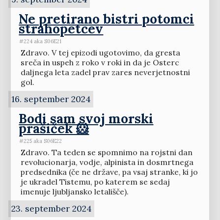
Ne pretirano bistri potomci
strahopetcev
#224 aka S06E21
Zdravo. V tej epizodi ugotovimo, da gresta
sreča in uspeh z roko v roki in da je Osterc
daljnega leta zadel prav zares neverjetnostni
gol.
16. september 2024
Bodi sam svoj morski
prašiček 🐹
#225 aka S06E22
Zdravo. Ta teden se spomnimo na rojstni dan
revolucionarja, vodje, alpinista in dosmrtnega
predsednika (če ne države, pa vsaj stranke, ki jo
je ukradel Tistemu, po katerem se sedaj
imenuje ljubljansko letališče).
23. september 2024