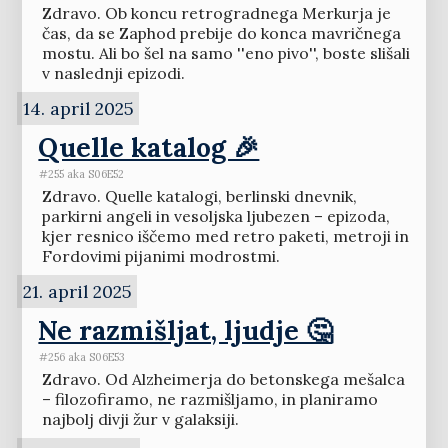
Zdravo. Ob koncu retrogradnega Merkurja je
čas, da se Zaphod prebije do konca mavričnega
mostu. Ali bo šel na samo ''eno pivo'', boste slišali
v naslednji epizodi.
14. april 2025
Quelle katalog 🎉
#255 aka S06E52
Zdravo. Quelle katalogi, berlinski dnevnik,
parkirni angeli in vesoljska ljubezen – epizoda,
kjer resnico iščemo med retro paketi, metroji in
Fordovimi pijanimi modrostmi.
21. april 2025
Ne razmišljat, ljudje 🤔
#256 aka S06E53
Zdravo. Od Alzheimerja do betonskega mešalca
– filozofiramo, ne razmišljamo, in planiramo
najbolj divji žur v galaksiji.