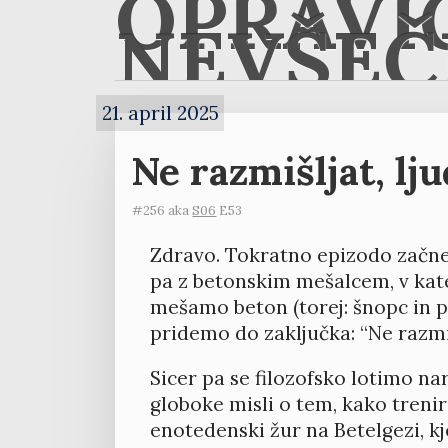
OPRAVI
NEVŠEČ
21. april 2025
Ne razmišljat, lju
#256 aka
S06
E53
Zdravo. Tokratno epizodo začn
pa z betonskim mešalcem, v kate
mešamo beton (torej: šnopc in piv
pridemo do zaključka: “Ne razmišl
Sicer pa se filozofsko lotimo nar
globoke misli o tem, kako trenira
enotedenski žur na Betelgezi, kj