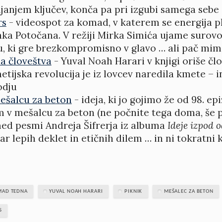
ljanjem ključev, konča pa pri izgubi samega sebe
rs
- videospot za komad, v katerem se energija p
ka Potočana. V režiji Mirka Simića ujame surov
u, ki gre brezkompromisno v glavo … ali pač mim
a človeštva
- Yuval Noah Harari v knjigi oriše člo
etijska revolucija je iz lovcev naredila kmete – i
odju
mešalcu za beton
- ideja, ki jo gojimo že od 98. ep
m v mešalcu za beton (ne počnite tega doma, še 
med pesmi Andreja Šifrerja iz albuma
Ideje izpod o
ar lepih deklet in etičnih dilem … in ni tokratn
MAD TEDNA
YUVAL NOAH HARARI
PIKNIK
MEŠALEC ZA BETON
S