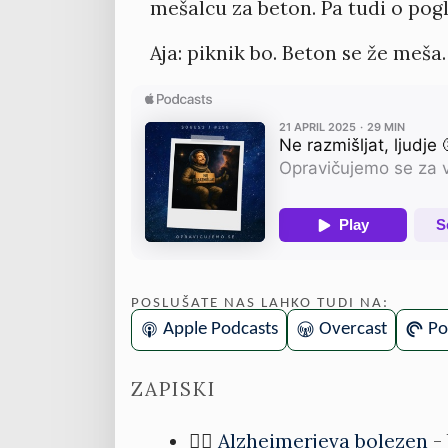
mešalcu za beton. Pa tudi o pog
Aja: piknik bo. Beton se že meša. 
POSLUŠATE NAS LAHKO TUDI NA:
Apple Podcasts
Overcast
Po
ZAPISKI
🤷‍♂️
Alzheimerjeva bolezen
- 