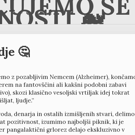
ČUJEMO SE 
NOSTI 🐋
dje 🤔
emo z pozabljivim Nemcem (Alzheimer), končam
rem na fantovščini ali kakšni podobni zabavi
o), skozi klasično vesoljski vrtiljak idej tokrat
jat, ljudje.”
oda, denarja in ostalih izmišljenih stvari, delimo
t pozitivnost, izumimo najboljši piknik, ki je
er pangalaktični grlorez delajo ekskluzivno v