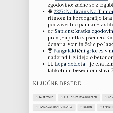
zgodovino: začne se z izgub
🧠
2227: No Brains No Tumo
ritmom in koreografijo Bran
podzavestno paniko – v stil
👉
Sapiens: kratka zgodovin
pravi, zapletla s pšenico. Km
denarja, vojn in želje po lag
🍸
Pangalaktični grlorez v 
nadgradili z idejo o betono
👯‍♂️
Lepa dekleta
- je ena iz
lahkotnim besedilom slavi č
KLJUČNE BESEDE
PA ŠE TOLE
ALZHEIMERJEVA BOLEZEN
KO
PANGALAKTIČNI GRLOREZ
BETON
SAPIEN