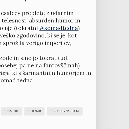
lesalcev preplete z udarnim
o telesnost, absurden humor in
o nje (tokratni
#komadtedna
)
veško zgodovino, ki se je, kot
n sprožila verigo imperijev,
izode in smo jo tokrat tudi
posebej pa ne na fantovščinah)
deje
, ki s šarmantnim humorjem in
i komad tedna
NAROD
DENAR
POSLOVNA IDEJA