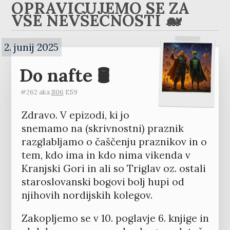
OPRAVIČUJEMO SE ZA
VSE NEVŠEČNOSTI 🐋
2. junij 2025
Do nafte 🛢️
#262 aka
S06
E59
Zdravo. V epizodi, ki jo
snemamo na (skrivnostni) praznik
razglabljamo o čaščenju praznikov in o
tem, kdo ima in kdo nima vikenda v
Kranjski Gori in ali so Triglav oz. ostali
staroslovanski bogovi bolj hupi od
njihovih nordijskih kolegov.
Zakopljemo se v 10. poglavje 6. knjige in