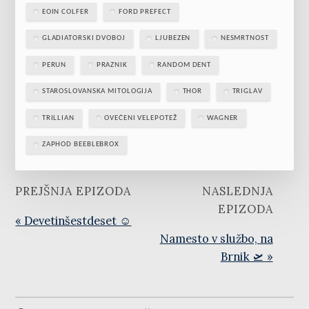
EOIN COLFER
FORD PREFECT
GLADIATORSKI DVOBOJ
LJUBEZEN
NESMRTNOST
PERUN
PRAZNIK
RANDOM DENT
STAROSLOVANSKA MITOLOGIJA
THOR
TRIGLAV
TRILLIAN
OVEČENI VELEPOTEŽ
WAGNER
ZAPHOD BEEBLEBROX
PREJŠNJA EPIZODA
NASLEDNJA
EPIZODA
« Devetinšestdeset ☺️
Namesto v službo, na
Brnik 🛫 »