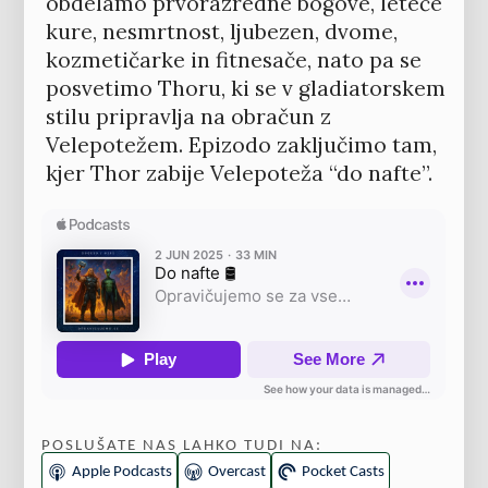
obdelamo prvorazredne bogove, leteče
kure, nesmrtnost, ljubezen, dvome,
kozmetičarke in fitnesače, nato pa se
posvetimo Thoru, ki se v gladiatorskem
stilu pripravlja na obračun z
Velepotežem. Epizodo zaključimo tam,
kjer Thor zabije Velepoteža “do nafte”.
POSLUŠATE NAS LAHKO TUDI NA:
Apple Podcasts
Overcast
Pocket Casts