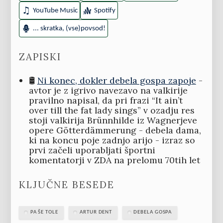
YouTube Music
Spotify
... skratka, (vse)povsod!
ZAPISKI
🛢️
Ni konec, dokler debela gospa zapoje
-
avtor je z igrivo navezavo na valkirije
pravilno napisal, da pri frazi “It ain’t
over till the fat lady sings” v ozadju res
stoji valkirija Brünnhilde iz Wagnerjeve
opere Götterdämmerung - debela dama,
ki na koncu poje zadnjo arijo - izraz so
prvi začeli uporabljati športni
komentatorji v ZDA na prelomu 70tih let
KLJUČNE BESEDE
PA ŠE TOLE
ARTUR DENT
DEBELA GOSPA