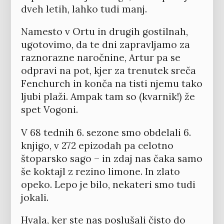
dveh letih, lahko tudi manj.
Namesto v Ortu in drugih gostilnah,
ugotovimo, da te dni zapravljamo za
raznorazne naročnine, Artur pa se
odpravi na pot, kjer za trenutek sreča
Fenchurch in konča na tisti njemu tako
ljubi plaži. Ampak tam so (kvarnik!) že
spet Vogoni.
V 68 tednih 6. sezone smo obdelali 6.
knjigo, v 272 epizodah pa celotno
štoparsko sago – in zdaj nas čaka samo
še koktajl z rezino limone. In zlato
opeko. Lepo je bilo, nekateri smo tudi
jokali.
Hvala, ker ste nas poslušali čisto do