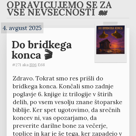
OPRAVIČUJEMO SE ZA
VSE NEVŠEČNOSTI 🐋
4. avgust 2025
Do bridkega
konca 🎬
#271 aka
S06
E68
Zdravo. Tokrat smo res prišli do
bridkega konca. Končali smo zadnje
poglavje 6. knjige iz trilogije v štirih
delih, po vsem vesolju znane štoparske
biblije. Ker spet ugotovimo, da srečnih
koncev ni, vas opozarjamo, da
preverite darilne bone za večerje,
toplice in kar je še tega, ker zapadejo v