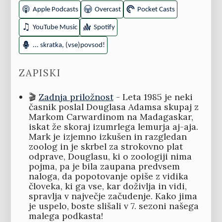
Apple Podcasts
Overcast
Pocket Casts
YouTube Music
Spotify
... skratka, (vse)povsod!
ZAPISKI
🎬
Zadnja priložnost
- Leta 1985 je neki
časnik poslal Douglasa Adamsa skupaj z
Markom Carwardinom na Madagaskar,
iskat že skoraj izumrlega lemurja aj-aja.
Mark je izjemno izkušen in razgledan
zoolog in je skrbel za strokovno plat
odprave, Douglasu, ki o zoologiji nima
pojma, pa je bila zaupana predvsem
naloga, da popotovanje opiše z vidika
človeka, ki ga vse, kar doživlja in vidi,
spravlja v največje začudenje. Kako jima
je uspelo, boste slišali v 7. sezoni našega
malega podkasta!