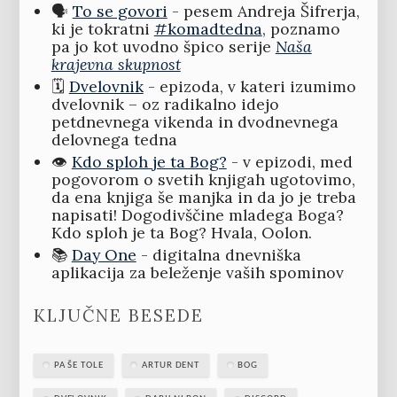
🗣️
To se govori
- pesem Andreja Šifrerja,
ki je tokratni
#komadtedna
, poznamo
pa jo kot uvodno špico serije
Naša
krajevna skupnost
🗓️
Dvelovnik
- epizoda, v kateri izumimo
dvelovnik – oz radikalno idejo
petdnevnega vikenda in dvodnevnega
delovnega tedna
👁️
Kdo sploh je ta Bog?
- v epizodi, med
pogovorom o svetih knjigah ugotovimo,
da ena knjiga še manjka in da jo je treba
napisati! Dogodivščine mladega Boga?
Kdo sploh je ta Bog? Hvala, Oolon.
📚
Day One
- digitalna dnevniška
aplikacija za beleženje vaših spominov
KLJUČNE BESEDE
PA ŠE TOLE
ARTUR DENT
BOG