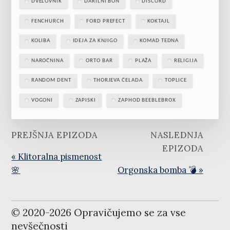
DVELOVNIK
DARILNI BON
DISCORD
FENCHURCH
FORD PREFECT
KOKTAJL
KOLIBA
IDEJA ZA KNJIGO
KOMAD TEDNA
NAROČNINA
ORTO BAR
PLAŽA
RELIGIJA
RANDOM DENT
THORJEVA ČELADA
TOPLICE
VOGONI
ZAPISKI
ZAPHOD BEEBLEBROX
PREJŠNJA EPIZODA
NASLEDNJA
EPIZODA
« Klitoralna pismenost
🌸
Orgonska bomba 💣 »
© 2020-
2026
Opravičujemo se za vse
nevšečnosti