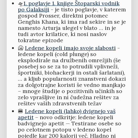
🛸
1. poglavje 1. knjige Štoparski vodnik
po Galaksiji
- je tisto poglavje, v katerem
gospod Prosser, direktni potomec
Genghis Khana, ki ima rad sekire in se je
namesto Arturja ulegel v blato … in je
tudi avtor krilatice, ki nosi naslov
tokratne epizode
🥶
Ledene kopeli imajo svoje slabosti
-
ledene kopeli (cold plunge) so
eksplodirale na družbenih omrežjih (še
posebej so se za to potrudili vplivneži,
športniki, biohackerji in ostali šarlatani),
… a kljub popularnosti znanstveni dokazi
za dolgotrajne koristi še vedno manjkajo
– mnoge študije o pozitivnih učinkih so
zelo vprašljive in ni čudežna rešitev za
rešitev vaših zdravstvenih težav
🍔
Ledene kopeli (lahko) dvignejo vaš
apetit
– novo odkritje: ledene kopeli
badvignejo apetit — Testirane osebe so
po celotnem potopu v ledeno kopel
pojedle kar 200 kalorij več. Hladno ni