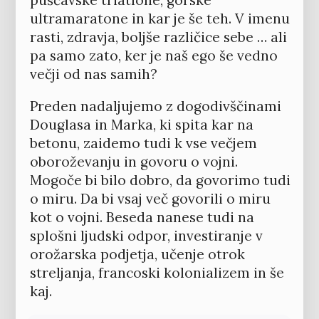
puščavske triatlone, gorske
ultramaratone in kar je še teh. V imenu
rasti, zdravja, boljše različice sebe … ali
pa samo zato, ker je naš ego še vedno
večji od nas samih?
Preden nadaljujemo z dogodivščinami
Douglasa in Marka, ki spita kar na
betonu, zaidemo tudi k vse večjem
oboroževanju in govoru o vojni.
Mogoče bi bilo dobro, da govorimo tudi
o miru. Da bi vsaj več govorili o miru
kot o vojni. Beseda nanese tudi na
splošni ljudski odpor, investiranje v
orožarska podjetja, učenje otrok
streljanja, francoski kolonializem in še
kaj.