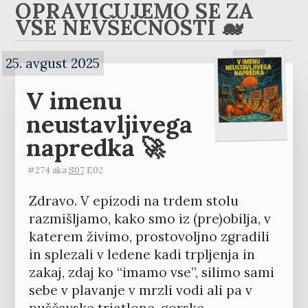
OPRAVIČUJEMO SE ZA
VSE NEVŠEČNOSTI 🐋
25. avgust 2025
V imenu
neustavljivega
napredka 🚀
#274 aka
S07
E02
Zdravo. V epizodi na trdem stolu
razmišljamo, kako smo iz (pre)obilja, v
katerem živimo, prostovoljno zgradili
in splezali v ledene kadi trpljenja in
zakaj, zdaj ko “imamo vse”, silimo sami
sebe v plavanje v mrzli vodi ali pa v