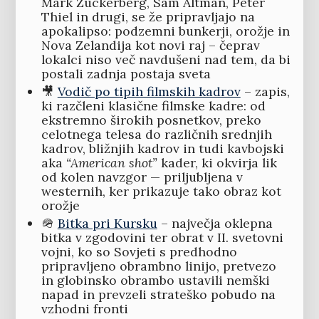
Mark Zuckerberg, Sam Altman, Peter
Thiel in drugi, se že pripravljajo na
apokalipso: podzemni bunkerji, orožje in
Nova Zelandija kot novi raj – čeprav
lokalci niso več navdušeni nad tem, da bi
postali zadnja postaja sveta
🎥
Vodič po tipih filmskih kadrov
– zapis,
ki razčleni klasične filmske kadre: od
ekstremno širokih posnetkov, preko
celotnega telesa do različnih srednjih
kadrov, bližnjih kadrov in tudi kavbojski
aka
“American shot”
kader, ki okvirja lik
od kolen navzgor — priljubljena v
westernih, ker prikazuje tako obraz kot
orožje
🪖
Bitka pri Kursku
– največja oklepna
bitka v zgodovini ter obrat v II. svetovni
vojni, ko so Sovjeti s predhodno
pripravljeno obrambno linijo, pretvezo
in globinsko obrambo ustavili nemški
napad in prevzeli strateško pobudo na
vzhodni fronti