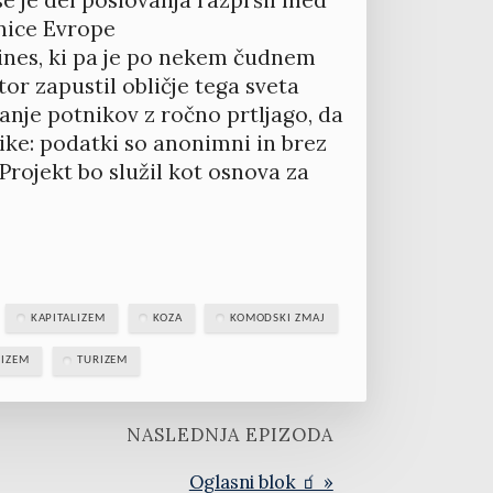
nice Evrope
rlines, ki pa je po nekem čudnem
or zapustil obličje tega sveta
tanje potnikov z ročno prtljago, da
nike: podatki so anonimni in brez
rojekt bo služil kot osnova za
KAPITALIZEM
KOZA
KOMODSKI ZMAJ
RIZEM
TURIZEM
NASLEDNJA EPIZODA
Oglasni blok 🧃 »