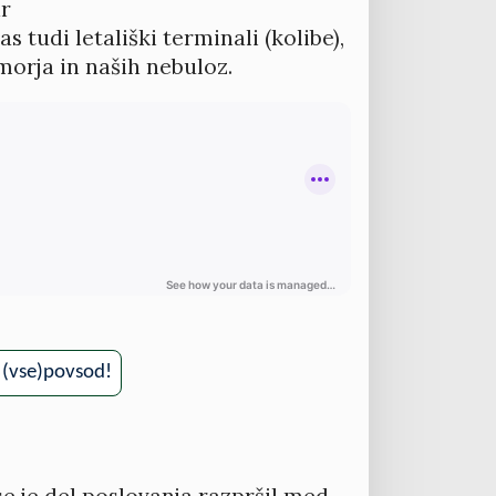
ar
s tudi letališki terminali (kolibe),
morja in naših nebuloz.
, (vse)povsod!
e je del poslovanja razpršil med