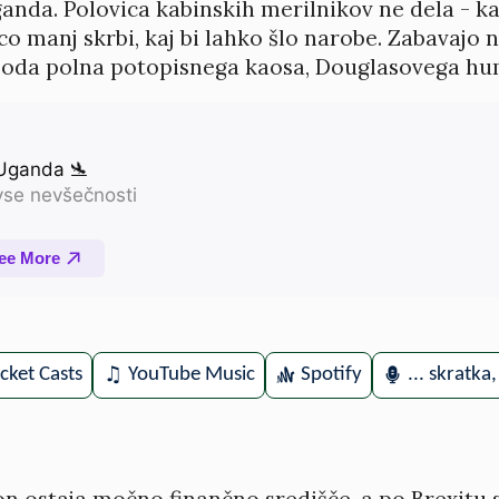
 Uganda. Polovica kabinskih merilnikov ne dela - k
co manj skrbi, kaj bi lahko šlo narobe. Zabavajo na
pizoda polna potopisnega kaosa, Douglasovega hu
cket Casts
YouTube Music
Spotify
... skratka
n ostaja močno finančno središče, a po Brexitu s