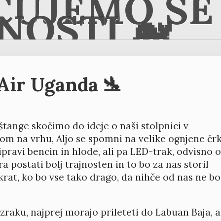
ČUJEMO SE 
NOSTI 🐋
 Air Uganda 🛬
tange skočimo do ideje o naši stolpnici v
om na vrhu, Aljo se spomni na velike ognjene čr
pravi bencin in hlode, ali pa LED-trak, odvisno 
 postati bolj trajnosten in to bo za nas storil
krat, ko bo vse tako drago, da nihče od nas ne bo
 zraku, najprej morajo prileteti do Labuan Baja, a