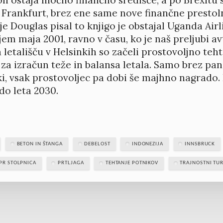
 Frankfurt, brez ene same nove finančne prestol
 je Douglas pisal to knjigo je obstajal Uganda Ai
em maja 2001, ravno v času, ko je naš preljubi avt
 letališču v Helsinkih so začeli prostovoljno teh
ke za izračun teže in balansa letala. Samo brez pa
, vsak prostovoljec pa dobi še majhno nagrado. P
do leta 2030.
BETON IN ŠTANGA
DEBELOST
INDONEZIJA
INNSBRUCK
PR STOLPNICA
PRTLJAGA
TEHTANJE POTNIKOV
TRAJNOSTNI TU