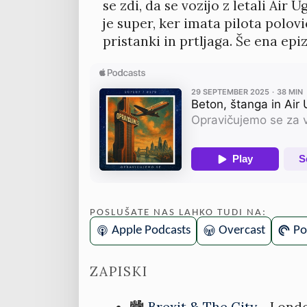
se zdi, da se vozijo z letali Air
je super, ker imata pilota polovi
pristanki in prtljaga. Še ena e
POSLUŠATE NAS LAHKO TUDI NA:
Apple Podcasts
Overcast
Po
ZAPISKI
🏙️
Brexit & The City
- Londo