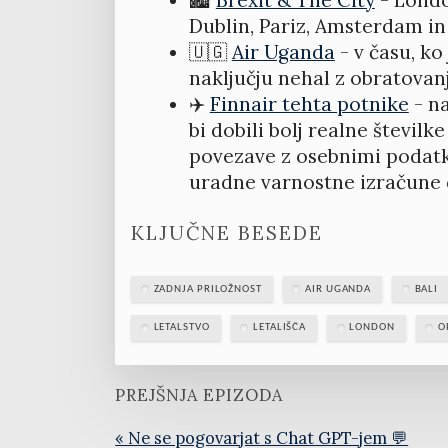
Dublin, Pariz, Amsterdam in
🇺🇬
Air Uganda
- v času, ko
naključju nehal z obratovanj
✈️
Finnair tehta potnike
- na
bi dobili bolj realne števil
povezave z osebnimi podatki
uradne varnostne izračune 
KLJUČNE BESEDE
ZADNJA PRILOŽNOST
AIR UGANDA
BALI
LETALSTVO
LETALIŠČA
LONDON
O
PREJŠNJA EPIZODA
« Ne se pogovarjat s Chat GPT-jem 💬