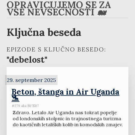
OPRAVIČUJEMO SE ZA
VSE NEVŠEČNOSTI 🐋
Ključna beseda
EPIZODE S KLJUČNO BESEDO:
"debelost"
29. september 2025
Beton, štanga in Air Uganda
🛬
#279 aka S07E07
Zdravo. Letalo Air Uganda nas tokrat popelje
od londonskih stolpnic in trajnostnega turizma
do kaotičnih letaliških kolib in komodskih zmajev.