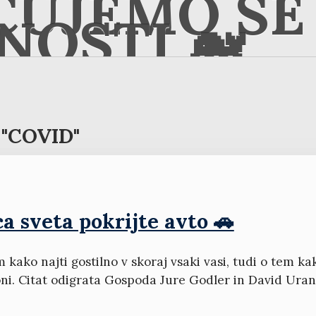
ČUJEMO SE 
NOSTI 🐋
"COVID"
a sveta pokrijte avto 🚗
m kako najti gostilno v skoraj vsaki vasi, tudi o tem k
oni. Citat odigrata Gospoda Jure Godler in David Uran