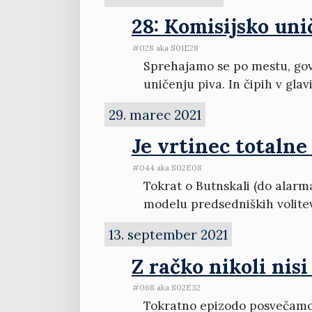
28: Komisijsko uni
#028 aka S01E28
Sprehajamo se po mestu, govo
uničenju piva. In čipih v glav
29. marec 2021
Je vrtinec totalne 
#044 aka S02E08
Tokrat o Butnskali (do alarma
modelu predsedniških volite
13. september 2021
Z račko nikoli nisi
#068 aka S02E32
Tokratno epizodo posvečamo 