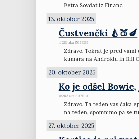
Petra Sovdat iz Financ.
13. oktober 2025
Čustvenčki 🍐🍑🍆
#281 aka S07E09
Zdravo. Tokrat je pred vami 
kumara na Androidu in Bill 
20. oktober 2025
Ko je odšel Bowie, j
#282 aka S07E10
Zdravo. Ta teden vas čaka ep
na teden, spomnimo pa se tud
27. oktober 2025