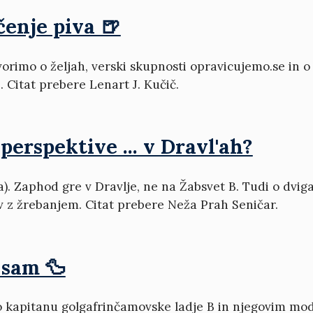
čenje piva 🍺
rimo o željah, verski skupnosti opravicujemo.se in o 
i. Citat prebere Lenart J. Kučič.
perspektive ... v Dravl'ah?
). Zaphod gre v Dravlje, ne na Žabsvet B. Tudi o dviga
v z žrebanjem. Citat prebere Neža Prah Seničar.
 sam 🦆
kapitanu golgafrinčamovske ladje B in njegovim modr