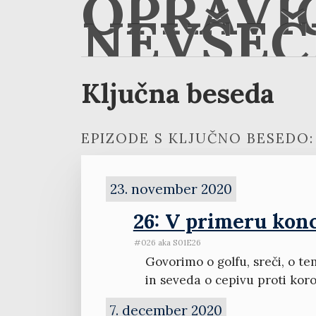
OPRAVI
NEVŠEČ
Ključna beseda
EPIZODE S KLJUČNO BESEDO:
23. november 2020
26: V primeru konc
#026 aka S01E26
Govorimo o golfu, sreči, o te
in seveda o cepivu proti kor
7. december 2020