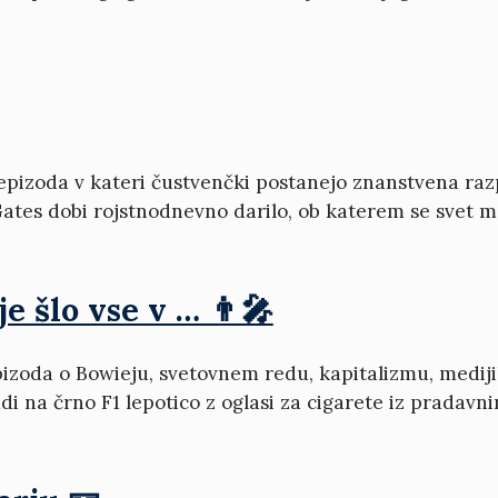
epizoda v kateri čustvenčki postanejo znanstvena raz
Gates dobi rojstnodnevno darilo, ob katerem se svet 
e šlo vse v … 👨‍🎤
izoda o Bowieju, svetovnem redu, kapitalizmu, medijih
i na črno F1 lepotico z oglasi za cigarete iz pradavni