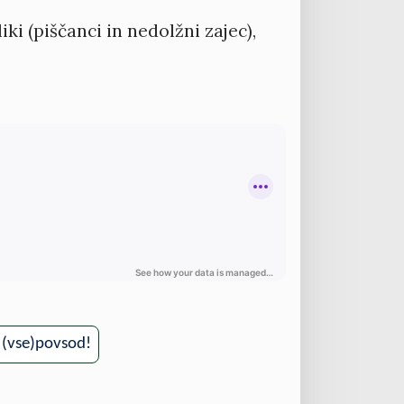
ki (piščanci in nedolžni zajec),
, (vse)povsod!