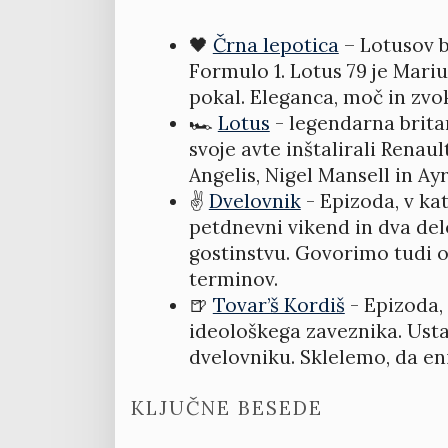
🖤
Črna lepotica
– Lotusov b
Formulo 1. Lotus 79 je Mariu
pokal. Eleganca, moč in zvo
🏎️
Lotus
- legendarna britan
svoje avte inštalirali Renau
Angelis, Nigel Mansell in A
✌️
Dvelovnik
- Epizoda, v ka
petdnevni vikend in dva del
gostinstvu. Govorimo tudi o
terminov.
🍺
Tovar’š Kordiš
- Epizoda, 
ideološkega zaveznika. Usta
dvelovniku. Sklelemo, da eni
KLJUČNE BESEDE