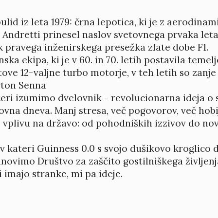
ulid iz leta 1979: črna lepotica, ki je z aerodin
 Andretti prinesel naslov svetovnega prvaka leta
k pravega inženirskega presežka zlate dobe F1.
ska ekipa, ki je v 60. in 70. letih postavila temel
ltove 12-valjne turbo motorje, v teh letih so zanj
yrton Senna
teri izumimo dvelovnik - revolucionarna ideja o 
ovna dneva. Manj stresa, več pogovorov, več hobi
 vplivu na državo: od pohodniških izzivov do no
v kateri Guinness 0.0 s svojo dušikovo kroglico 
novimo Društvo za zaščito gostilniškega življenj
 imajo stranke, mi pa ideje.