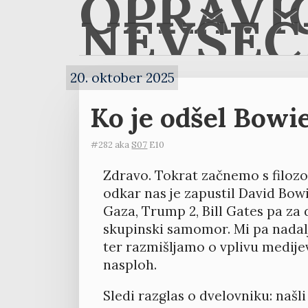
OPRAVI
NEVŠEČ
20. oktober 2025
Ko je odšel Bowie,
#282 aka
S07
E10
Zdravo. Tokrat začnemo s filozof
odkar nas je zapustil David Bow
Gaza, Trump 2, Bill Gates pa za d
skupinski samomor. Mi pa nadalj
ter razmišljamo o vplivu medije
nasploh.
Sledi razglas o dvelovniku: našl