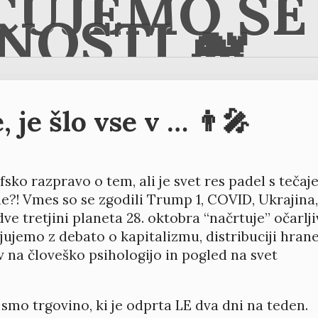
ČUJEMO SE 
NOSTI 🐋
 je šlo vse v … 👨‍🎤
sko razpravo o tem, ali je svet res padel s tečaje
ie?! Vmes so se zgodili Trump 1, COVID, Ukrajina
ve tretjini planeta 28. oktobra “načrtuje” očarlji
ujemo z debato o kapitalizmu, distribuciji hran
v na človeško psihologijo in pogled na svet
i smo trgovino, ki je odprta LE dva dni na teden.