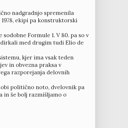
amično nadgradnjo spremenila
 1978, ekipi pa konstruktorski
je sodobne Formule 1. V 80. pa so v
e dirkali med drugim tudi Elio de
sistemu, kjer ima vsak teden
jev in obvezna praksa v
vega razporejanja delovnih
dobi politično noto, dvelovnik pa
a in še bolj razmišljamo o