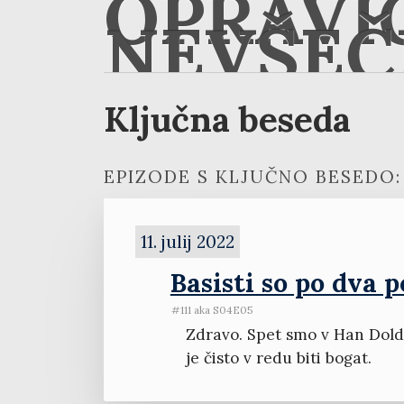
OPRAVI
NEVŠEČ
Ključna beseda
EPIZODE S KLJUČNO BESEDO:
11. julij 2022
Basisti so po dva 
#111 aka S04E05
Zdravo. Spet smo v Han Dold C
je čisto v redu biti bogat.