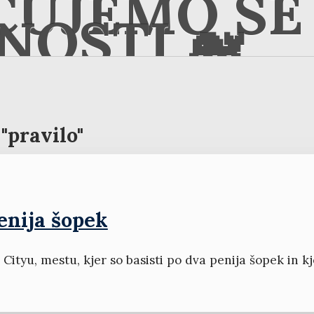
ČUJEMO SE 
NOSTI 🐋
"pravilo"
penija šopek
ityu, mestu, kjer so basisti po dva penija šopek in k