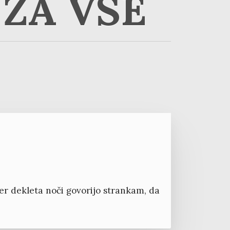
ZA VSE
jer dekleta noči govorijo strankam, da